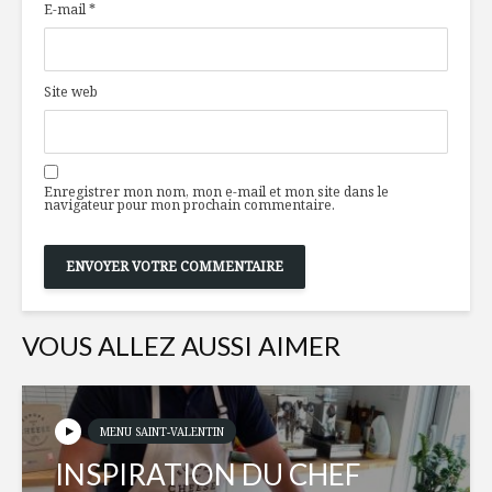
E-mail
*
légumes
Première
caramélisés
Galettes déjeuner
L’huile de
Site web
un plaisir
santé
Salade de riz et
6 tendan
Enregistrer mon nom, mon e-mail et mon site dans le
goberge,
dans not
navigateur pour mon prochain commentaire.
brunoise de
assiette 
mangue
VOUS ALLEZ AUSSI AIMER
MENU SAINT-VALENTIN
INSPIRATION DU CHEF