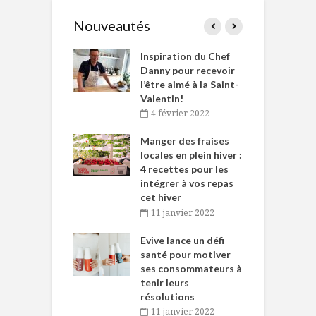
Nouveautés
le Huot et Chef
Inspiration du Chef
I
ne allient
Danny pour recevoir
M
et plaisir
l’être aimé à la Saint-
s
Valentin!
décembre 2021
4 février 2022
iritueux des
L
ns-de-l’Est
Manger des fraises
C
tent durant le
locales en plein hiver :
s
 des Fêtes
4 recettes pour les
t
intégrer à vos repas
novembre 2021
cet hiver
baigne dans
T
11 janvier 2022
e… de Caméline
l
Chantal Van
Evive lance un défi
p
en
santé pour motiver
ses consommateurs à
novembre 2021
tenir leurs
résolutions
11 janvier 2022