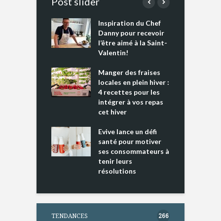
Post slider
Inspiration du Chef
I
es s’apprêtent
Danny pour recevoir
M
e tout un
l’être aimé à la Saint-
s
 » !
Valentin!
L
cking 2 : Une
Manger des fraises
C
nce mondiale
locales en plein hiver :
s
4 recettes pour les
t
intégrer à vos repas
ments riches en
cet hiver
T
ine D
l
ure dans votre
Evive lance un défi
p
ntation
santé pour motiver
ses consommateurs à
tenir leurs
résolutions
TENDANCES
266