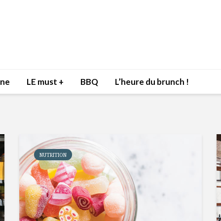
nne
LE must +
BBQ
L’heure du brunch !
NUTRITION