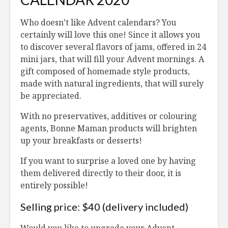
Who doesn’t like Advent calendars? You
Cipaille
Rôti de d
certainly will love this one! Since it allows you
végétalienne
Québec a
to discover several flavors of jams, offered in 24
et à l’éra
mini jars, that will fill your Advent mornings. A
Muffins aux
Crostini à
gift composed of homemade style products,
épluchures de
confiture
made with natural ingredients, that will surely
légumes
Maman, au
be appreciated.
prosciutt
Tarte fine à la
fromage 
With no preservatives, additives or colouring
caponata
agents, Bonne Maman products will brighten
Rôti de p
up your breakfasts or desserts!
croûte de
champign
If you want to surprise a loved one by having
them delivered directly to their door, it is
entirely possible!
Selling price: $40 (delivery included)
Nid d’oiseaux turcs
Le prince