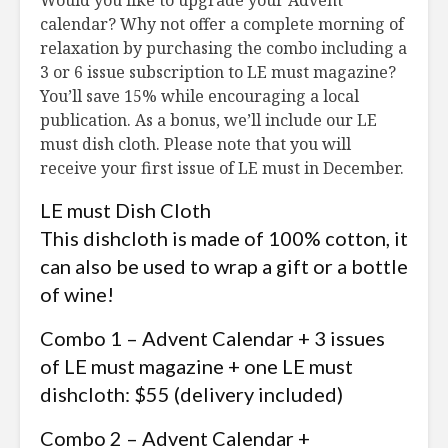
Would you like to upgrade your Advent
(kufene)
aromates
calendar? Why not offer a complete morning of
relaxation by purchasing the combo including a
3 or 6 issue subscription to LE must magazine?
Le piment fort : on
Les produ
You’ll save 15% while encouraging a local
brûle pour y goûter
porc
!
Passionné
publication. As a bonus, we’ll include our LE
détermin
must dish cloth. Please note that you will
Comment dire
au premie
receive your first issue of LE must in December.
adieu aux allergies
Gâteau d
LE must Dish Cloth
This dishcloth is made of 100% cotton, it
can also be used to wrap a gift or a bottle
of wine!
Combo 1 – Advent Calendar + 3 issues
of LE must magazine + one LE must
dishcloth: $55 (delivery included)
Combo 2 – Advent Calendar +