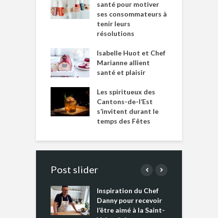
santé pour motiver
ses consommateurs à
tenir leurs
résolutions
Isabelle Huot et Chef
Marianne allient
santé et plaisir
Les spiritueux des
Cantons-de-l’Est
s’invitent durant le
temps des Fêtes
Post slider
Inspiration du Chef
I
es s’apprêtent
Danny pour recevoir
M
e tout un
l’être aimé à la Saint-
s