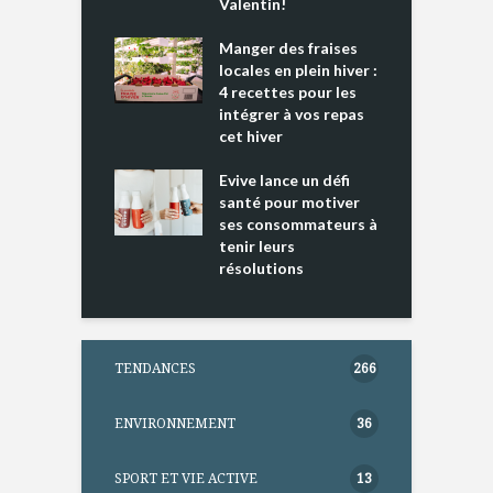
 » !
Valentin!
L
cking 2 : Une
Manger des fraises
C
nce mondiale
locales en plein hiver :
s
4 recettes pour les
t
intégrer à vos repas
ments riches en
cet hiver
T
ine D
l
ure dans votre
Evive lance un défi
p
ntation
santé pour motiver
ses consommateurs à
tenir leurs
résolutions
TENDANCES
266
ENVIRONNEMENT
36
SPORT ET VIE ACTIVE
13