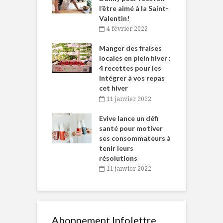
et plaisir
l’être aimé à la Saint-
s
Valentin!
décembre 2021
4 février 2022
iritueux des
L
ns-de-l’Est
Manger des fraises
C
tent durant le
locales en plein hiver :
s
 des Fêtes
4 recettes pour les
t
intégrer à vos repas
novembre 2021
cet hiver
baigne dans
T
11 janvier 2022
e… de Caméline
l
Chantal Van
Evive lance un défi
p
en
santé pour motiver
ses consommateurs à
novembre 2021
tenir leurs
résolutions
11 janvier 2022
Abonnement Infolettre