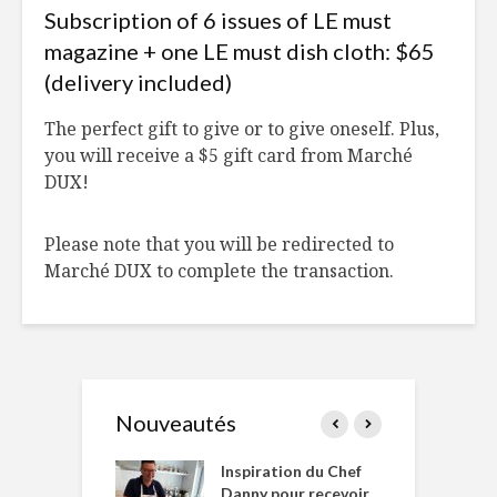
Subscription of 6 issues of LE must
magazine + one LE must dish cloth: $65
(delivery included)
The perfect gift to give or to give oneself. Plus,
you will receive a $5 gift card from Marché
DUX!
Please note that you will be redirected to
Marché DUX to complete the transaction.
Nouveautés
le Huot et Chef
Inspiration du Chef
I
ne allient
Danny pour recevoir
M