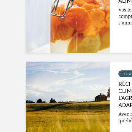
ALIM
Vos lé
compto
s’anim
ENVIR
RÉC
CLIM
L’AG
ADA
Avec 
québéc