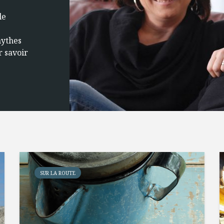
le
e
mythes
r savoir
SUR LA ROUTE