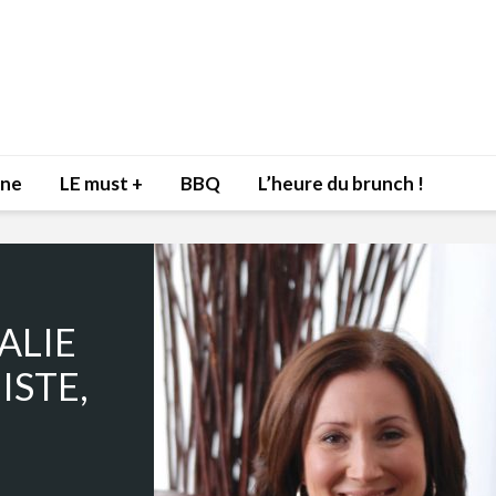
nne
LE must +
BBQ
L’heure du brunch !
ALIE
ISTE,