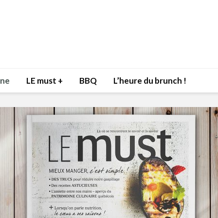
nne
LE must +
BBQ
L’heure du brunch !