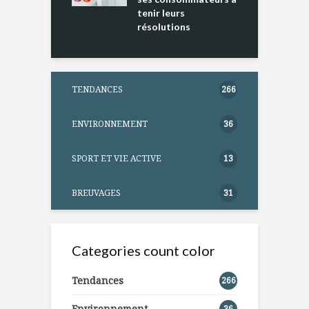
tenir leurs
résolutions
TENDANCES
266
ENVIRONNEMENT
36
SPORT ET VIE ACTIVE
13
BREUVAGES
31
Categories count color
Tendances
266
Environnement
36