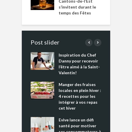
Cantons-de-l’Est
s’invitent durant le
temps des Fêtes
Post slider
Inspiration du Chef
I
es s’apprêtent
Danny pour recevoir
M
e tout un
l’être aimé à la Saint-
s
 » !
Valentin!
L
cking 2 : Une
Manger des fraises
C
nce mondiale
locales en plein hiver :
s
4 recettes pour les
t
intégrer à vos repas
ments riches en
cet hiver
T
ine D
l
ure dans votre
Evive lance un défi
p
ntation
santé pour motiver
ses consommateurs à