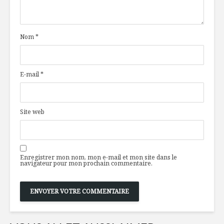
un d’Emmi
un plaisir
santé
Nom
*
Toujours
Tombé a
disponibles en
du terroir
temps de crise
E-mail
*
En faire tout un
Aubergin
fromage
grillées, 
coulante 
Site web
Enregistrer mon nom, mon e-mail et mon site dans le
navigateur pour mon prochain commentaire.