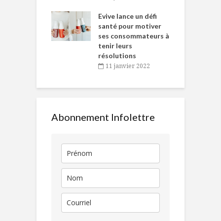
e… de Caméline
l
Chantal Van
Evive lance un défi
p
en
santé pour motiver
ses consommateurs à
novembre 2021
tenir leurs
résolutions
11 janvier 2022
Abonnement Infolettre