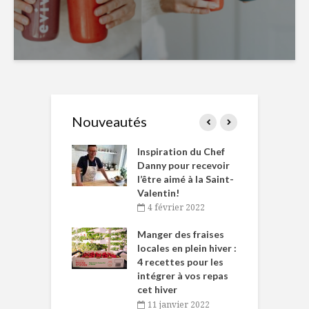
Nouveautés
le Huot et Chef
Inspiration du Chef
I
ne allient
Danny pour recevoir
M
et plaisir
l’être aimé à la Saint-
s
Valentin!
décembre 2021
4 février 2022
iritueux des
L
ns-de-l’Est
Manger des fraises
C
tent durant le
locales en plein hiver :
s
 des Fêtes
4 recettes pour les
t
intégrer à vos repas
novembre 2021
cet hiver
baigne dans
T
11 janvier 2022