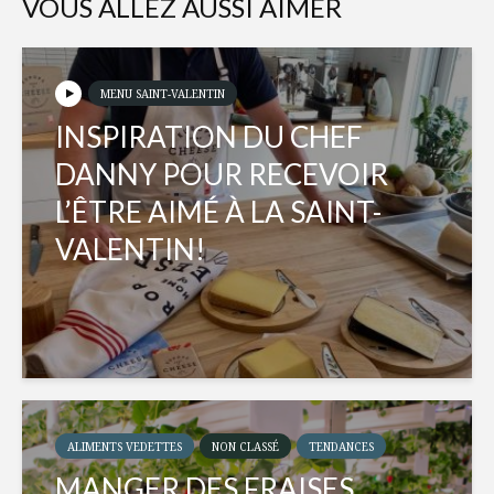
VOUS ALLEZ AUSSI AIMER
MENU SAINT-VALENTIN
INSPIRATION DU CHEF
DANNY POUR RECEVOIR
L’ÊTRE AIMÉ À LA SAINT-
VALENTIN!
ALIMENTS VEDETTES
NON CLASSÉ
TENDANCES
MANGER DES FRAISES