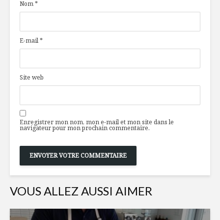
Nom
*
colada »
le sucre 
ses recet
Yogourt à la noix
Infusion c
E-mail
*
de coco et lime
version 
Vins et bières
Un nouve
Site web
livrés maintenant à
concept d
la maison!
privés à 
Enregistrer mon nom, mon e-mail et mon site dans le
navigateur pour mon prochain commentaire.
VOUS ALLEZ AUSSI AIMER