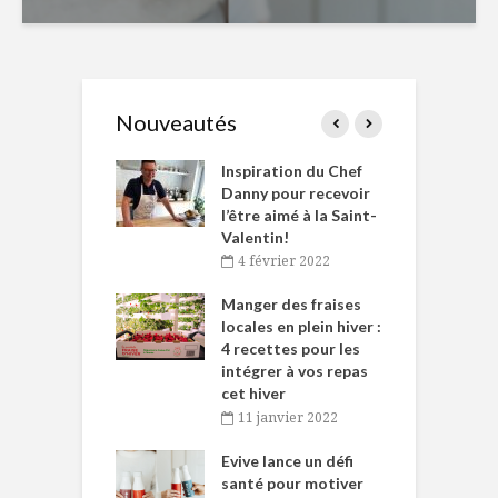
Nouveautés
le Huot et Chef
Inspiration du Chef
I
ne allient
Danny pour recevoir
M
et plaisir
l’être aimé à la Saint-
s
Valentin!
décembre 2021
4 février 2022
iritueux des
L
ns-de-l’Est
Manger des fraises
C
tent durant le
locales en plein hiver :
s
 des Fêtes
4 recettes pour les
t
intégrer à vos repas
novembre 2021
cet hiver
baigne dans
T
11 janvier 2022
e… de Caméline
l
Chantal Van
Evive lance un défi
p
en
santé pour motiver