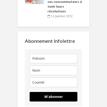
ses consommateurs à
novembre 2021
tenir leurs
résolutions
11 janvier 2022
Abonnement Infolettre
M'abonner