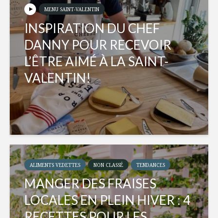
MENU SAINT-VALENTIN
INSPIRATION DU CHEF
DANNY POUR RECEVOIR
L’ÊTRE AIMÉ À LA SAINT-
VALENTIN!
ALIMENTS VEDETTES
NON CLASSÉ
TENDANCES
MANGER DES FRAISES
LOCALES EN PLEIN HIVER : 4
RECETTES POUR LES