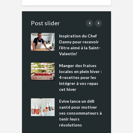
Post slider
Inspiration du Chef
I
es s’apprêtent
Danny pour recevoir
M
e tout un
l’être aimé à la Saint-
s
 » !
Valentin!
L
cking 2 : Une
Manger des fraises
C
nce mondiale
locales en plein hiver :
s
4 recettes pour les
t
intégrer à vos repas
ments riches en
cet hiver
T
ine D
l
ure dans votre
Evive lance un défi
p
ntation
santé pour motiver
ses consommateurs à
tenir leurs
résolutions