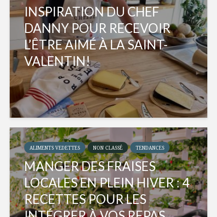
INSPIRATION DU CHEF
DANNY POUR RECEVOIR
L’ÊTRE AIMÉ À LA SAINT-
VALENTIN!
ALIMENTS VEDETTES
NON CLASSÉ
TENDANCES
MANGER DES FRAISES
LOCALES EN PLEIN HIVER : 4
RECETTES POUR LES
INTÉGRER À VOS REPAS...