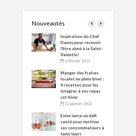
Nouveautés
le Huot et Chef
Inspiration du Chef
I
ne allient
Danny pour recevoir
M
et plaisir
l’être aimé à la Saint-
s
Valentin!
décembre 2021
4 février 2022
iritueux des
L
ns-de-l’Est
Manger des fraises
C
tent durant le
locales en plein hiver :
s
 des Fêtes
4 recettes pour les
t
intégrer à vos repas
novembre 2021
cet hiver
baigne dans
T
11 janvier 2022
e… de Caméline
l
Chantal Van
Evive lance un défi
p
en
santé pour motiver
ses consommateurs à
novembre 2021
tenir leurs