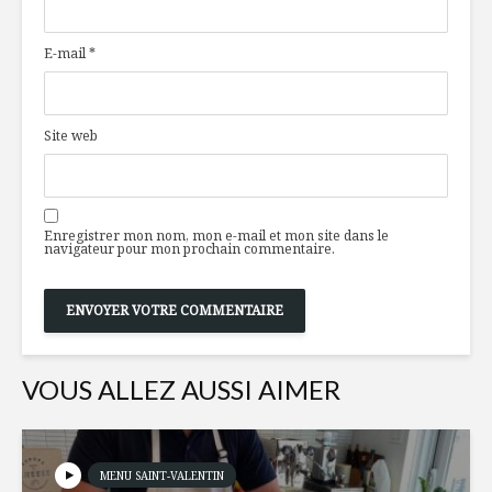
l’énergie interne
graine de
E-mail
*
Farfales
Salade de
d’automne à
et mesclu
l’aubergine et à la
grenade
Site web
burrata
Veau eur
Une bière à
pané au b
partager avec
gaufres 
Enregistrer mon nom, mon e-mail et mon site dans le
tous!
de terre 
navigateur pour mon prochain commentaire.
noir
VOUS ALLEZ AUSSI AIMER
MENU SAINT-VALENTIN