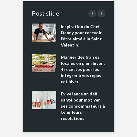
Post slider
Inspiration du Chef
I
es s’apprêtent
Danny pour recevoir
M
e tout un
l’être aimé à la Saint-
s
 » !
Valentin!
L
cking 2 : Une
Manger des fraises
C
nce mondiale
locales en plein hiver :
s
4 recettes pour les
t
intégrer à vos repas
ments riches en
cet hiver
T
ine D
l
ure dans votre
Evive lance un défi
p
ntation
santé pour motiver
ses consommateurs à
tenir leurs
résolutions