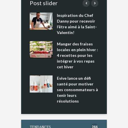
Post slider
Inspiration du Chef
I
es s’apprêtent
Danny pour recevoir
M
e tout un
l’être aimé à la Saint-
s
 » !
Valentin!
L
cking 2 : Une
Manger des fraises
C
nce mondiale
locales en plein hiver :
s
4 recettes pour les
t
intégrer à vos repas
ments riches en
cet hiver
T
ine D
l
ure dans votre
Evive lance un défi
p
ntation
santé pour motiver
ses consommateurs à
tenir leurs
résolutions
TENDANCES
266