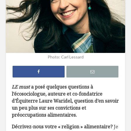
10 façons de mieux
Vers un N
manger pour la
déchet
planète
La « religion »
Eau embou
alimentaire de
ou du robi
Laure Waridel
laquelle c
Photo: Carl Lessard
Pour en finir avec
5 astuces
le (sur) emballage
limiter le
gaspillag
alimentai
LE must
a posé quelques questions à
l’écosociologue, auteure et co-fondatrice
d’Équiterre Laure Waridel, question d’en savoir
un peu plus sur ses convictions et
préoccupations alimentaires.
Saumon fumé et
Côtelette
Décrivez-nous votre « religion » alimentaire?
Je
crème d’aneth sur
Nagano, 