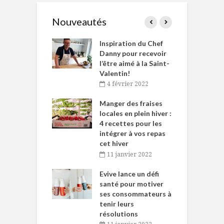
Nouveautés
le Huot et Chef
Inspiration du Chef
I
ne allient
Danny pour recevoir
M
et plaisir
l’être aimé à la Saint-
s
Valentin!
décembre 2021
4 février 2022
iritueux des
L
ns-de-l’Est
Manger des fraises
C
tent durant le
locales en plein hiver :
s
 des Fêtes
4 recettes pour les
t
intégrer à vos repas
novembre 2021
cet hiver
baigne dans
T
11 janvier 2022
e… de Caméline
l
Chantal Van
Evive lance un défi
p
en
santé pour motiver
ses consommateurs à
novembre 2021
tenir leurs
résolutions