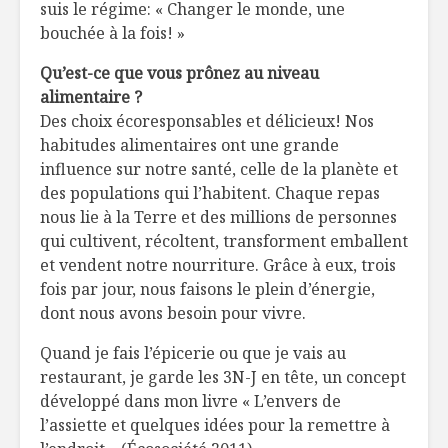
suis le régime: « Changer le monde, une
lit de pommes de
et purée 
bouchée à la fois! »
terre
carottes
Qu’est-ce que vous prônez au niveau
Le plaisir, un
Côtes de 
alimentaire ?
essentiel!
menthe, y
salade de
Des choix écoresponsables et délicieux! Nos
habitudes alimentaires ont une grande
Toujours
Filet de p
influence sur notre santé, celle de la planète et
disponibles en
cari
des populations qui l’habitent. Chaque repas
temps de crise
et moelle
nous lie à la Terre et des millions de personnes
d’aubergi
qui cultivent, récoltent, transforment emballent
et vendent notre nourriture. Grâce à eux, trois
fois par jour, nous faisons le plein d’énergie,
dont nous avons besoin pour vivre.
Quand je fais l’épicerie ou que je vais au
restaurant, je garde les 3N-J en tête, un concept
développé dans mon livre « L’envers de
l’assiette et quelques idées pour la remettre à