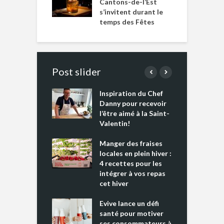
Cantons-de-l’Est
s’invitent durant le
temps des Fêtes
Post slider
Inspiration du Chef
I
es s’apprêtent
Danny pour recevoir
M
e tout un
l’être aimé à la Saint-
s
 » !
Valentin!
L
cking 2 : Une
Manger des fraises
C
nce mondiale
locales en plein hiver :
s
4 recettes pour les
t
intégrer à vos repas
ments riches en
cet hiver
T
ine D
l
ure dans votre
Evive lance un défi
p
ntation
santé pour motiver
ses consommateurs à