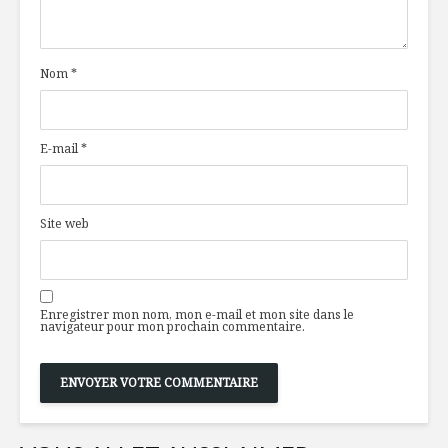
bleuets
table en
Martiniq
Nom
*
Toujours
Larp Kai
disponibles en
temps de crise
E-mail
*
Ces farines
La
anciennes
thermoth
au goût du jour
plongez d
rituel aux
Site web
actifs
Enregistrer mon nom, mon e-mail et mon site dans le
navigateur pour mon prochain commentaire.