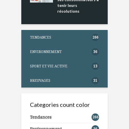
tenir leurs
résolutions
TENDANCES
266
ENVIRONNEMENT
36
SPORT ET VIE ACTIVE
13
BREUVAGES
31
Categories count color
Tendances
266
Environnement
36