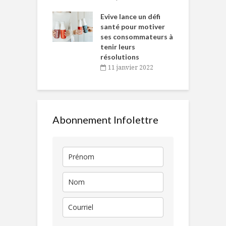
e… de Caméline
l
Chantal Van
Evive lance un défi
p
en
santé pour motiver
ses consommateurs à
novembre 2021
tenir leurs
résolutions
11 janvier 2022
Abonnement Infolettre