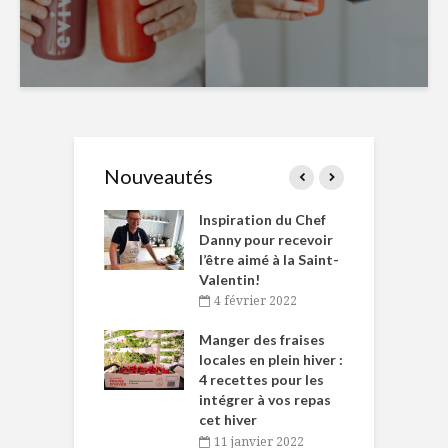
Nouveautés
le Huot et Chef
Inspiration du Chef
I
ne allient
Danny pour recevoir
M
et plaisir
l’être aimé à la Saint-
s
Valentin!
décembre 2021
4 février 2022
iritueux des
L
ns-de-l’Est
Manger des fraises
C
tent durant le
locales en plein hiver :
s
 des Fêtes
4 recettes pour les
t
intégrer à vos repas
novembre 2021
cet hiver
baigne dans
T
11 janvier 2022