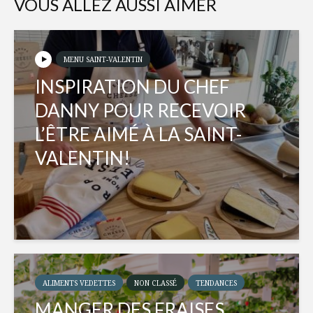
VOUS ALLEZ AUSSI AIMER
MENU SAINT-VALENTIN
INSPIRATION DU CHEF
DANNY POUR RECEVOIR
L’ÊTRE AIMÉ À LA SAINT-
VALENTIN!
ALIMENTS VEDETTES
NON CLASSÉ
TENDANCES
MANGER DES FRAISES