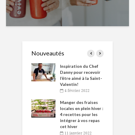
Nouveautés
le Huot et Chef
Inspiration du Chef
I
ne allient
Danny pour recevoir
M
et plaisir
l’être aimé à la Saint-
s
Valentin!
décembre 2021
4 février 2022
iritueux des
L
ns-de-l’Est
Manger des fraises
C
tent durant le
locales en plein hiver :
s
 des Fêtes
4 recettes pour les
t
intégrer à vos repas
novembre 2021
cet hiver
baigne dans
T
11 janvier 2022