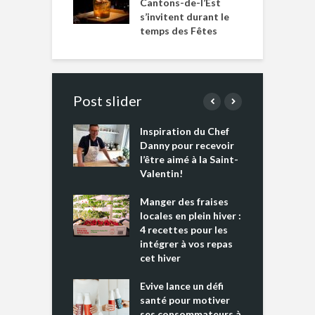
Cantons-de-l’Est
s’invitent durant le
temps des Fêtes
Post slider
Inspiration du Chef
I
es s’apprêtent
Danny pour recevoir
M
e tout un
l’être aimé à la Saint-
s
 » !
Valentin!
L
cking 2 : Une
Manger des fraises
C
nce mondiale
locales en plein hiver :
s
4 recettes pour les
t
intégrer à vos repas
ments riches en
cet hiver
T
ine D
l
ure dans votre
Evive lance un défi
p
ntation
santé pour motiver
ses consommateurs à