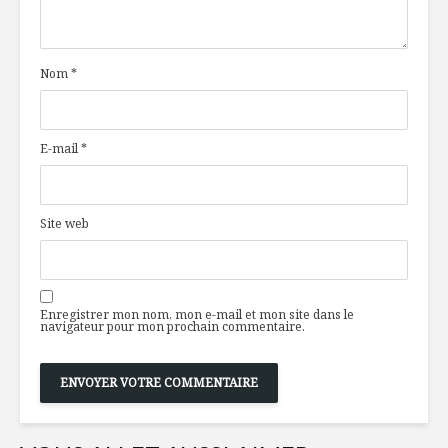
répond à vos
avec sauc
questions
amandes 
l’érable
Nom
*
« Diète solaire »
avec la tomate et
Comme au
l’avoine
E-mail
*
Producteur d’ici :
Les Jardins Claude
Chocolat
et Louisa
maison a
guimauve
Site web
Enregistrer mon nom, mon e-mail et mon site dans le
navigateur pour mon prochain commentaire.