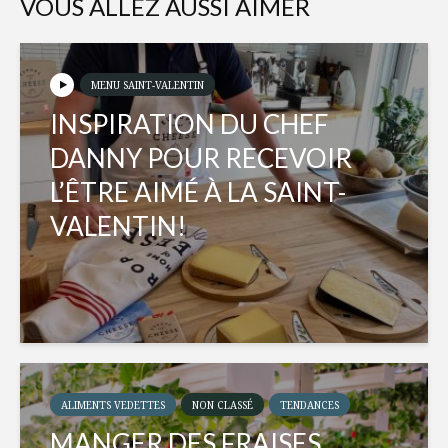
VOUS ALLEZ AUSSI AIMER
MENU SAINT-VALENTIN
INSPIRATION DU CHEF
DANNY POUR RECEVOIR
L’ÊTRE AIMÉ À LA SAINT-
VALENTIN!
ALIMENTS VEDETTES
NON CLASSÉ
TENDANCES
MANGER DES FRAISES