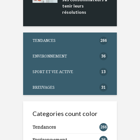
tenir leurs
résolutions
TENDANCES
266
ENVIRONNEMENT
36
SPORT ET VIE ACTIVE
13
BREUVAGES
31
Categories count color
Tendances
266
Environnement
36