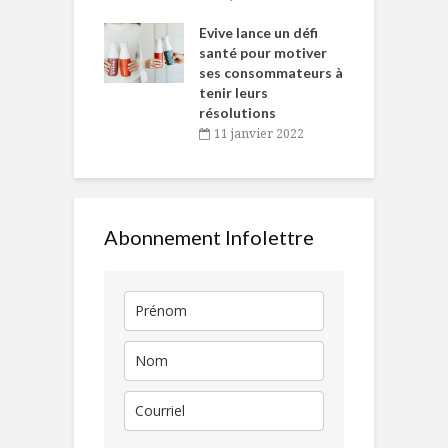
e… de Caméline
l
Chantal Van
Evive lance un défi
p
en
santé pour motiver
ses consommateurs à
novembre 2021
tenir leurs
résolutions
11 janvier 2022
Abonnement Infolettre