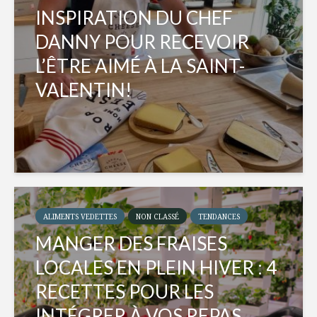
INSPIRATION DU CHEF
DANNY POUR RECEVOIR
L’ÊTRE AIMÉ À LA SAINT-
VALENTIN!
ALIMENTS VEDETTES
NON CLASSÉ
TENDANCES
MANGER DES FRAISES
LOCALES EN PLEIN HIVER : 4
RECETTES POUR LES
INTÉGRER À VOS REPAS...