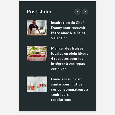
Post slider
Inspiration du Chef
I
es s’apprêtent
Danny pour recevoir
M
e tout un
l’être aimé à la Saint-
s
 » !
Valentin!
L
cking 2 : Une
Manger des fraises
C
nce mondiale
locales en plein hiver :
s
4 recettes pour les
t
intégrer à vos repas
ments riches en
cet hiver
T
ine D
l
ure dans votre
Evive lance un défi
p
ntation
santé pour motiver
ses consommateurs à
tenir leurs
résolutions