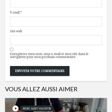
graines de
déguster
citrouille et
E-mail
*
canneberges
Plaisirs 1
Le parfait apéro
épicure à 
rescouss
Site web
Café et
Top vins d’hiver
gastrono
pour débuter
formule u
Enregistrer mon nom, mon e-mail et mon site dans le
20VIN
navigateur pour mon prochain commentaire.
VOUS ALLEZ AUSSI AIMER
MENU SAINT-VALENTIN