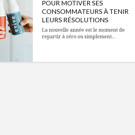
Cantons-de-l’Est
Le snack
POUR MOTIVER SES
s’invitent durant le
tendan
CONSOMMATEURS À TENIR
temps des Fêtes
LEURS RÉSOLUTIONS
Tout baigne dans
10 alime
La nouvelle année est le moment de
l’huile… de Caméline
vitamin
repartir à zéro ou simplement...
pour Chantal Van
à inclur
Winden
alimen