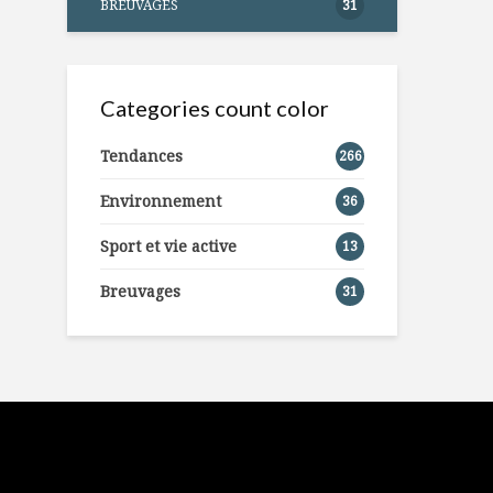
BREUVAGES
31
Categories count color
Tendances
266
Environnement
36
Sport et vie active
13
Breuvages
31