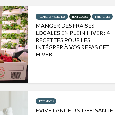
ALIMENTS VEDETTES
NON CLASSÉ
TENDANCES
MANGER DES FRAISES
LOCALES EN PLEIN HIVER : 4
RECETTES POUR LES
INTÉGRER À VOS REPAS CET
HIVER...
Isabelle Huot et Chef
Les
Marianne allient
insecte
santé et plaisir
à faire 
TENDANCES
« buzz »
EVIVE LANCE UN DÉFI SANTÉ
Les spiritueux des