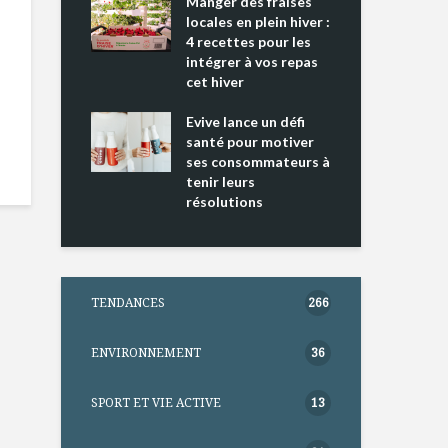
ing 2 : Une
Manger des fraises
Can
ce mondiale
locales en plein hiver :
s’i
4 recettes pour les
te
intégrer à vos repas
nts riches en
cet hiver
Tou
e D
l’h
e dans votre
Evive lance un défi
pou
tation
santé pour motiver
Wi
ses consommateurs à
tenir leurs
résolutions
TENDANCES
266
ENVIRONNEMENT
36
SPORT ET VIE ACTIVE
13