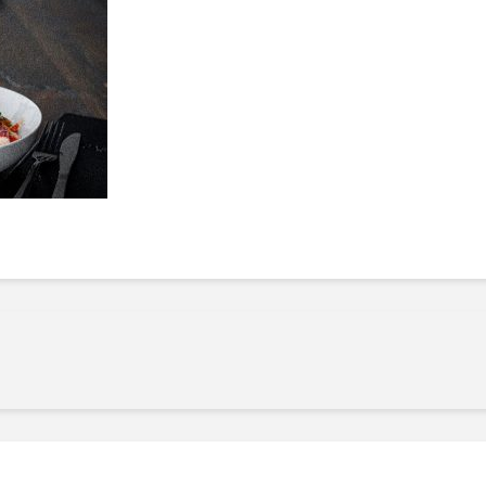
Manger des fraises
Cantons
locales en plein hiver :
s’invite
4 recettes pour les
temps d
intégrer à vos repas
25 no
cet hiver
Tout ba
11 janvier 2022
l’huile…
Evive lance un défi
pour Ch
santé pour motiver
Winde
ses consommateurs à
25 no
tenir leurs
résolutions
11 janvier 2022