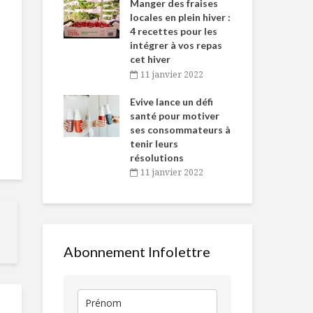
-de-l’Est
Manger des fraises
Can
nt durant le
locales en plein hiver :
s’i
es Fêtes
4 recettes pour les
te
intégrer à vos repas
vembre 2021
2
cet hiver
igne dans
Tou
11 janvier 2022
10 choses à savoir
Une très bel
 de Caméline
l’h
sur la canneberge
excuse
antal Van
Evive lance un défi
pou
n
santé pour motiver
Wi
ses consommateurs à
vembre 2021
2
Toast de
Des pâtes s
tenir leurs
champignons et
culpabiliser
résolutions
tartinade à la
11 janvier 2022
crème sure
Pizza sur BB
Vivre jeune, deux
bruschetta g
fois plus
longtemps!
Abonnement Infolettre