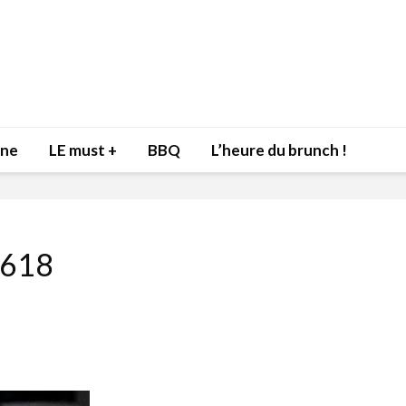
nne
LE must +
BBQ
L’heure du brunch !
618
Inspiration du Chef
Isabelle
Danny pour recevoir
Mariann
l’être aimé à la Saint-
santé et
Valentin!
17 dé
4 février 2022
Les spir