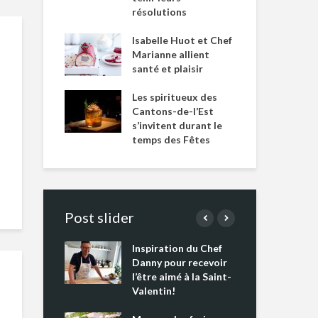
résolutions
Isabelle Huot et Chef
Marianne allient
santé et plaisir
Les spiritueux des
Cantons-de-l’Est
s’invitent durant le
temps des Fêtes
Post slider
Inspiration du Chef
Isa
s s’apprêtent
Danny pour recevoir
Mar
tout un
l’être aimé à la Saint-
san
 !
Valentin!
Les