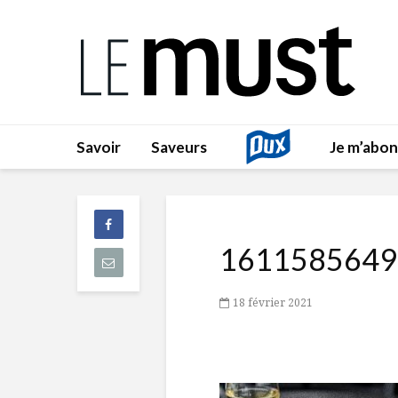
Savoir
Saveurs
Je m’abo
1611585649
18 février 2021