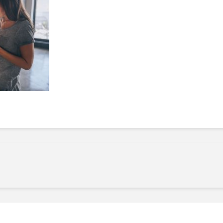
Manger des fraises
Cantons
locales en plein hiver :
s’invite
4 recettes pour les
temps d
intégrer à vos repas
25 no
cet hiver
Tout ba
11 janvier 2022
l’huile…
Evive lance un défi
pour Ch
santé pour motiver
Winde
ses consommateurs à
25 no
tenir leurs
résolutions
11 janvier 2022