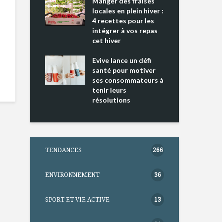
ing 2 : Une
Manger des fraises
Can
ce mondiale
locales en plein hiver :
s’i
4 recettes pour les
te
intégrer à vos repas
nts riches en
cet hiver
Tou
e D
l’h
e dans votre
Evive lance un défi
pou
tation
santé pour motiver
Wi
ses consommateurs à
tenir leurs
résolutions
TENDANCES
266
ENVIRONNEMENT
36
SPORT ET VIE ACTIVE
13