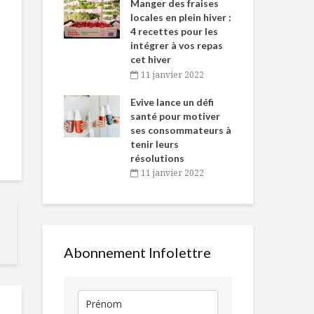
-de-l’Est
Manger des fraises
Can
nt durant le
locales en plein hiver :
s’i
es Fêtes
4 recettes pour les
te
intégrer à vos repas
vembre 2021
2
cet hiver
igne dans
Tou
11 janvier 2022
Crumble aux
Folie mixolog
 de Caméline
l’h
bleuets par
antal Van
Evive lance un défi
pou
Oatbox
n
santé pour motiver
Wi
ses consommateurs à
vembre 2021
2
En faire tout un
Algues mari
tenir leurs
fromage
romarin
résolutions
11 janvier 2022
Le coronavirus
5 trucs pour
accélère
des vacance
l’importance de
gourmandes
l’emballage chez
Québec
les
Abonnement Infolettre
consommateurs