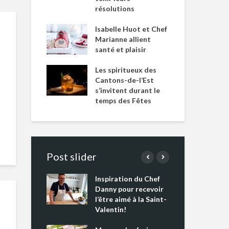
résolutions
Isabelle Huot et Chef
Marianne allient
santé et plaisir
Les spiritueux des
Cantons-de-l’Est
s’invitent durant le
temps des Fêtes
Post slider
Inspiration du Chef
Isa
s s’apprêtent
Danny pour recevoir
Mar
tout un
l’être aimé à la Saint-
san
 !
Valentin!
Les