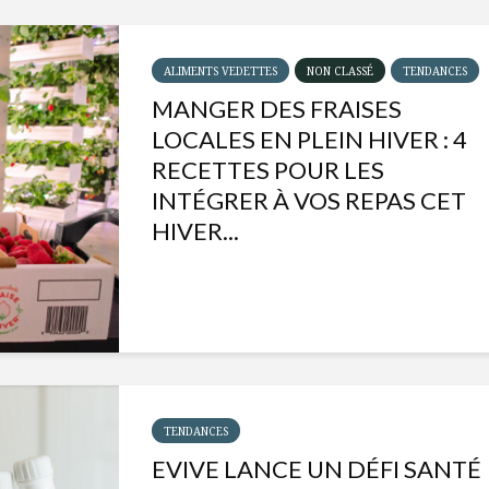
ALIMENTS VEDETTES
NON CLASSÉ
TENDANCES
MANGER DES FRAISES
LOCALES EN PLEIN HIVER : 4
RECETTES POUR LES
INTÉGRER À VOS REPAS CET
HIVER...
Isabelle Huot et Chef
Les
Marianne allient
insecte
santé et plaisir
à faire 
TENDANCES
« buzz »
EVIVE LANCE UN DÉFI SANTÉ
Les spiritueux des