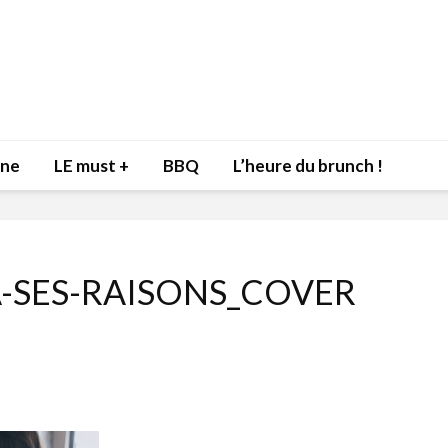
nne
LE must +
BBQ
L’heure du brunch !
-SES-RAISONS_COVER
Inspiration du Chef
Isabelle
Danny pour recevoir
Mariann
l’être aimé à la Saint-
santé et
Valentin!
17 dé
4 février 2022
Les spir