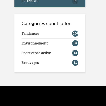
BREUVAGES
31
Categories count color
Tendances
266
Environnement
36
Sport et vie active
13
Breuvages
31