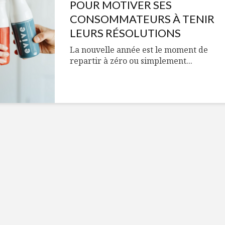
Cantons-de-l’Est
Le snack
POUR MOTIVER SES
s’invitent durant le
tendan
CONSOMMATEURS À TENIR
temps des Fêtes
LEURS RÉSOLUTIONS
Tout baigne dans
10 alime
La nouvelle année est le moment de
l’huile… de Caméline
vitamin
repartir à zéro ou simplement...
pour Chantal Van
à inclur
Winden
alimen