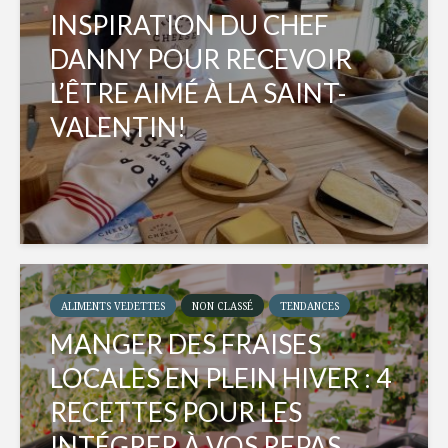
INSPIRATION DU CHEF
DANNY POUR RECEVOIR
L’ÊTRE AIMÉ À LA SAINT-
VALENTIN!
ALIMENTS VEDETTES
NON CLASSÉ
TENDANCES
MANGER DES FRAISES
LOCALES EN PLEIN HIVER : 4
RECETTES POUR LES
INTÉGRER À VOS REPAS...