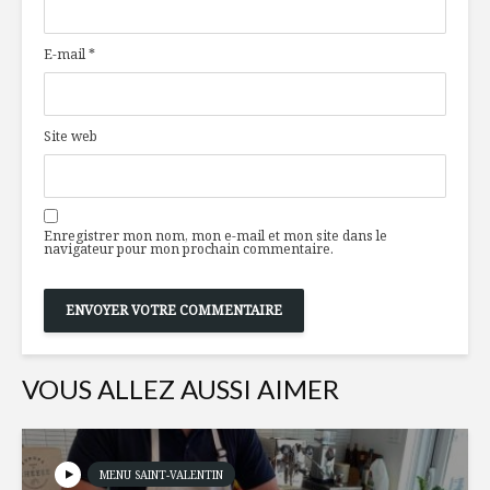
menthe, c’est plus
déguster
pour les matantes!
E-mail
*
Roulades de dinde
Quand ma
aux endives
souffrir
braisées et poires
Site web
4 façons branchées
Des sauce
pour bouger chez
!
soi
Enregistrer mon nom, mon e-mail et mon site dans le
navigateur pour mon prochain commentaire.
VOUS ALLEZ AUSSI AIMER
MENU SAINT-VALENTIN