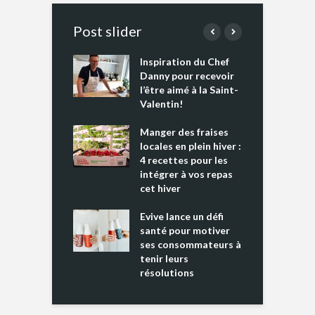
Post slider
Inspiration du Chef
I
es s’apprêtent
Danny pour recevoir
M
e tout un
l’être aimé à la Saint-
s
 » !
Valentin!
L
cking 2 : Une
Manger des fraises
C
nce mondiale
locales en plein hiver :
s
4 recettes pour les
t
intégrer à vos repas
ments riches en
cet hiver
T
ine D
l
ure dans votre
Evive lance un défi
p
ntation
santé pour motiver
ses consommateurs à
tenir leurs
résolutions