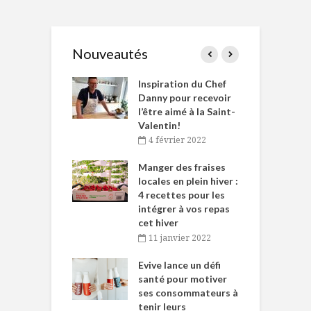
Nouveautés
le Huot et Chef
Inspiration du Chef
I
ne allient
Danny pour recevoir
M
et plaisir
l’être aimé à la Saint-
s
Valentin!
décembre 2021
4 février 2022
iritueux des
L
ns-de-l’Est
Manger des fraises
C
tent durant le
locales en plein hiver :
s
 des Fêtes
4 recettes pour les
t
intégrer à vos repas
novembre 2021
cet hiver
baigne dans
T
11 janvier 2022
e… de Caméline
l
Chantal Van
Evive lance un défi
p
en
santé pour motiver
ses consommateurs à
novembre 2021
tenir leurs