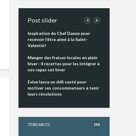
Post slider
nt à faire tout
Inspiration du Chef Danny pour
Isabelle Huot et
recevoir l’être aimé à la Saint-
allient santé et pl
Valentin!
ndance
Les spiritueux de
Manger des fraises locales en plein
s’invitent durant
hiver : 4 recettes pour les intégrer à
Fêtes
vitamine D
vos repas cet hiver
alimentation
Tout baigne dans 
Evive lance un défi santé pour
Caméline pour C
motiver ses consommateurs à tenir
leurs résolutions
TENDANCES
266