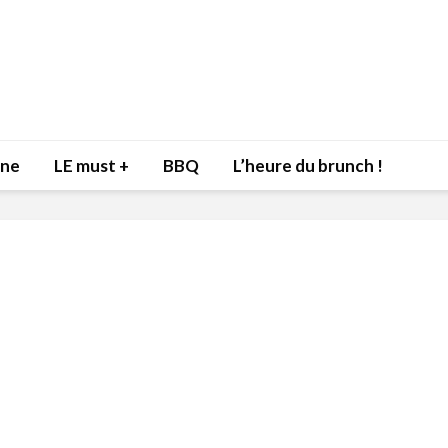
nne
LE must +
BBQ
L’heure du brunch !
Inspiration du Chef Danny pour
Isabelle Huot et Chef
recevoir l’être aimé à la Saint-
allient santé et plaisir
Valentin!
17 décembre 2021
4 février 2022
Les spiritueux des Ca
Manger des fraises locales en plein
s’invitent durant le t