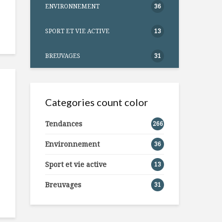
ENVIRONNEMENT
36
SPORT ET VIE ACTIVE
13
BREUVAGES
31
Categories count color
Tendances
266
Environnement
36
Sport et vie active
13
Breuvages
31