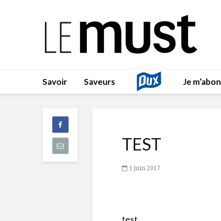
Savoir
Saveurs
Je m’abo
TEST
1 juin 2017
test