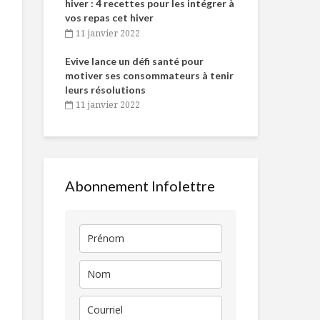
hiver : 4 recettes pour les intégrer à
Fêtes
must !
vos repas cet hiver
25 novembre 20
Cinq trucs pour agir sur le
11 janvier 2022
Poitrine de poulet, salade de mini
vieillissement grâce à son
le… de
Tout baigne dans 
tomates à la Piri Piri
alimentation
l Van Winden
Evive lance un défi santé pour
Caméline pour C
motiver ses consommateurs à tenir
25 novembre 20
Étage de gâteau – 3 façons
Cannelés à la saucisse ital
leurs résolutions
et au fromage suisse
11 janvier 2022
Abonnement Infolettre