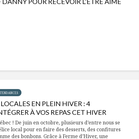
F DANNY POUR RECEVOIR L’ÊTRE AIMÉ
!
Isabelle Huot et Chef Marianne
Les insectes s’apprête
allient santé et plaisir
un « buzz » !
Les spiritueux des Cantons-de-l’Est
Le snacking 2 : Une te
s’invitent durant le temps des
mondiale
Fêtes
10 aliments riches en 
Tout baigne dans l’huile… de
à inclure dans votre 
Caméline pour Chantal Van Winden
TENDANCES
LOCALES EN PLEIN HIVER : 4
NTÉGRER À VOS REPAS CET HIVER
ébec ! De juin en octobre, plusieurs d’entre nous se
lice local pour en faire des desserts, des confitures
mme des bonbons. Grâce à Ferme d’Hiver, une