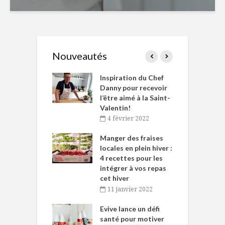
Nouveautés
le Huot et Chef
Inspiration du Chef
I
ne allient
Danny pour recevoir
M
et plaisir
l’être aimé à la Saint-
s
Valentin!
décembre 2021
4 février 2022
iritueux des
L
ns-de-l’Est
Manger des fraises
C
tent durant le
locales en plein hiver :
s
 des Fêtes
4 recettes pour les
t
intégrer à vos repas
novembre 2021
cet hiver
baigne dans
T
11 janvier 2022
e… de Caméline
l
Chantal Van
Evive lance un défi
p
en
santé pour motiver