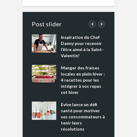
Post slider
Inspiration du Chef
I
es s’apprêtent
Danny pour recevoir
M
e tout un
l’être aimé à la Saint-
s
 » !
Valentin!
L
cking 2 : Une
Manger des fraises
C
nce mondiale
locales en plein hiver :
s
4 recettes pour les
t
intégrer à vos repas
ments riches en
cet hiver
T
ine D
l
ure dans votre
Evive lance un défi
p
ntation
santé pour motiver
ses consommateurs à
tenir leurs
résolutions