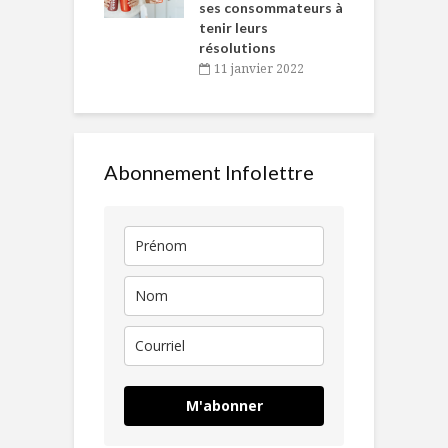
ses consommateurs à
novembre 2021
tenir leurs
résolutions
11 janvier 2022
Abonnement Infolettre
M'abonner