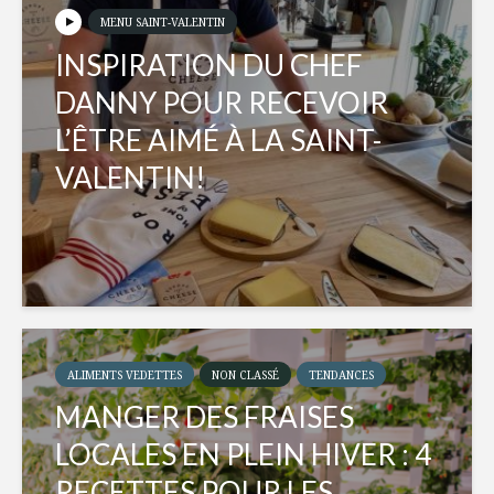
MENU SAINT-VALENTIN
INSPIRATION DU CHEF
DANNY POUR RECEVOIR
L’ÊTRE AIMÉ À LA SAINT-
VALENTIN!
ALIMENTS VEDETTES
NON CLASSÉ
TENDANCES
MANGER DES FRAISES
LOCALES EN PLEIN HIVER : 4
RECETTES POUR LES