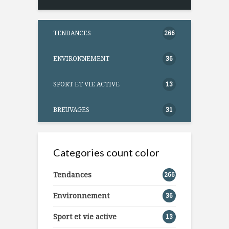
TENDANCES
266
ENVIRONNEMENT
36
SPORT ET VIE ACTIVE
13
BREUVAGES
31
Categories count color
Tendances
266
Environnement
36
Sport et vie active
13