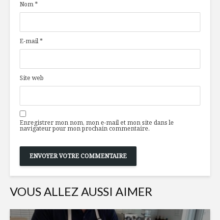
Nom
*
oignons
au parfu
caramélisés,
mozzarella,
pruneau et anchois
À vos que
E-mail
*
mise en f
Vitamine D : la
vitamine du soleil
Ça roule, 
Site web
ça patine
La revanche des
produits
transformés
Enregistrer mon nom, mon e-mail et mon site dans le
navigateur pour mon prochain commentaire.
VOUS ALLEZ AUSSI AIMER