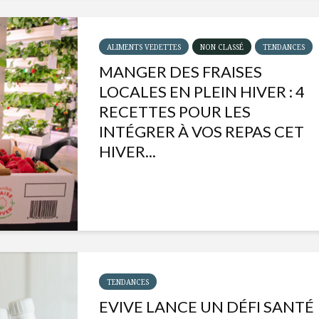
ALIMENTS VEDETTES
NON CLASSÉ
TENDANCES
MANGER DES FRAISES
LOCALES EN PLEIN HIVER : 4
RECETTES POUR LES
INTÉGRER À VOS REPAS CET
HIVER...
Isabelle Huot et Chef
Les
Marianne allient
insecte
santé et plaisir
à faire 
TENDANCES
« buzz »
EVIVE LANCE UN DÉFI SANTÉ
Les spiritueux des