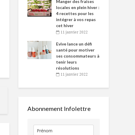
-de-l’Est
Manger des fraises
Can
nt durant le
locales en plein hiver :
s’i
es Fêtes
4 recettes pour les
te
intégrer à vos repas
vembre 2021
2
cet hiver
igne dans
Tou
11 janvier 2022
La fraude dans le
Inspiration 
 de Caméline
l’h
frigo
Danny pour
antal Van
Evive lance un défi
pou
recevoir l’êt
n
santé pour motiver
Wi
à la Saint-Va
ses consommateurs à
vembre 2021
2
Porc farci au
tenir leurs
chèvre,
Smoothie M
résolutions
canneberges
11 janvier 2022
séchées et caramel
d’érable
Pudding de m
Au coeur des
au four pom
vertus de la
crème et sir
pomme
d’érable
Abonnement Infolettre