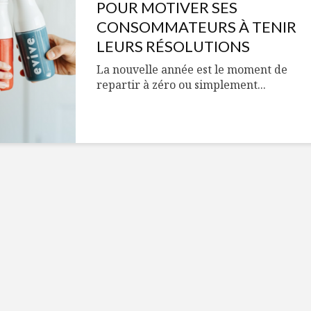
Cantons-de-l’Est
Le snack
POUR MOTIVER SES
s’invitent durant le
tendan
CONSOMMATEURS À TENIR
temps des Fêtes
LEURS RÉSOLUTIONS
Tout baigne dans
10 alime
La nouvelle année est le moment de
l’huile… de Caméline
vitamin
repartir à zéro ou simplement...
pour Chantal Van
à inclur
Winden
alimen