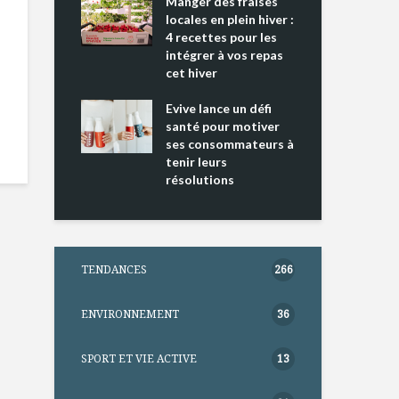
ing 2 : Une
Manger des fraises
Can
ce mondiale
locales en plein hiver :
s’i
4 recettes pour les
te
intégrer à vos repas
nts riches en
cet hiver
Tou
e D
l’h
e dans votre
Evive lance un défi
pou
tation
santé pour motiver
Wi
ses consommateurs à
tenir leurs
résolutions
TENDANCES
266
ENVIRONNEMENT
36
SPORT ET VIE ACTIVE
13