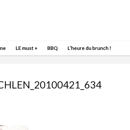
nne
LE must +
BBQ
L’heure du brunch !
CHLEN_20100421_634
Inspiration du Chef
Isabelle
Danny pour recevoir
Mariann
l’être aimé à la Saint-
santé et
Valentin!
17 dé
4 février 2022
Les spir