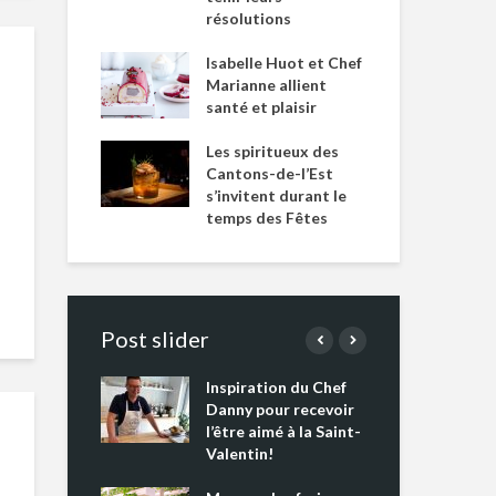
résolutions
Isabelle Huot et Chef
Marianne allient
santé et plaisir
Les spiritueux des
Cantons-de-l’Est
s’invitent durant le
temps des Fêtes
Post slider
Inspiration du Chef
Isa
s s’apprêtent
Danny pour recevoir
Mar
tout un
l’être aimé à la Saint-
san
 !
Valentin!
Les