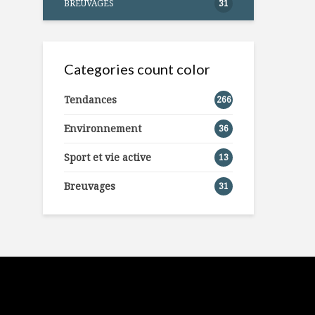
BREUVAGES
31
Categories count color
Tendances
266
Environnement
36
Sport et vie active
13
Breuvages
31