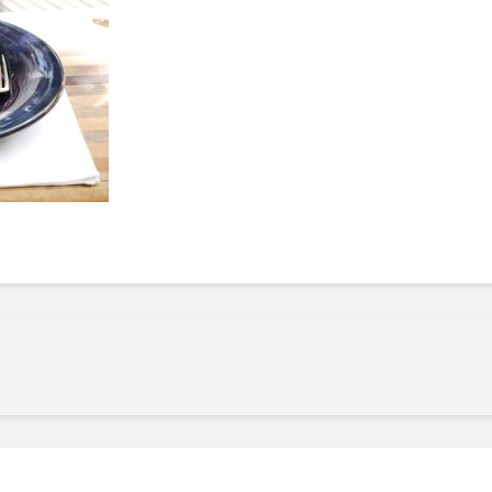
Manger des fraises
Cantons
locales en plein hiver :
s’invite
4 recettes pour les
temps d
intégrer à vos repas
25 no
cet hiver
Tout ba
11 janvier 2022
l’huile…
Evive lance un défi
pour Ch
santé pour motiver
Winde
ses consommateurs à
25 no
tenir leurs
résolutions
11 janvier 2022