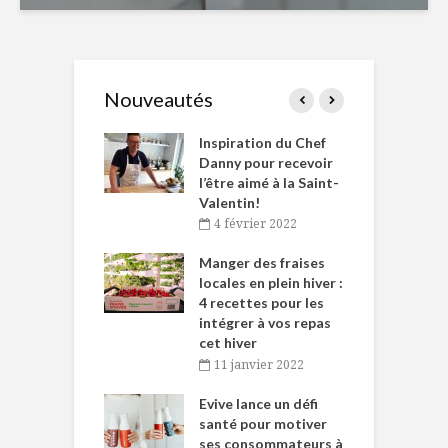
Nouveautés
le Huot et Chef
Inspiration du Chef
I
ne allient
Danny pour recevoir
M
et plaisir
l’être aimé à la Saint-
s
Valentin!
décembre 2021
4 février 2022
iritueux des
L
ns-de-l’Est
Manger des fraises
C
tent durant le
locales en plein hiver :
s
 des Fêtes
4 recettes pour les
t
intégrer à vos repas
novembre 2021
cet hiver
baigne dans
T
11 janvier 2022
e… de Caméline
l
Chantal Van
Evive lance un défi
p
en
santé pour motiver
ses consommateurs à
novembre 2021