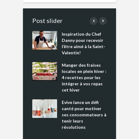
Post slider
Inspiration du Chef
I
es s’apprêtent
Danny pour recevoir
M
e tout un
l’être aimé à la Saint-
s
 » !
Valentin!
L
cking 2 : Une
Manger des fraises
C
nce mondiale
locales en plein hiver :
s
4 recettes pour les
t
intégrer à vos repas
ments riches en
cet hiver
T
ine D
l
ure dans votre
Evive lance un défi
p
ntation
santé pour motiver
ses consommateurs à
tenir leurs
résolutions