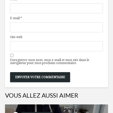
de terre, 
de poisso
E-mail
*
Producteur d’ici :
Bœuf Qu
Ferme
te caches
Manicouagan
Site web
Moi Tarzan, toi
La cuisine
Jane : la gestion du
demain
poids, une histoire
de sexe?
Enregistrer mon nom, mon e-mail et mon site dans le
navigateur pour mon prochain commentaire.
VOUS ALLEZ AUSSI AIMER