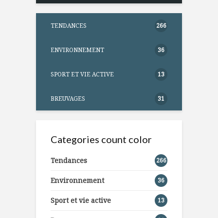
TENDANCES
266
ENVIRONNEMENT
36
SPORT ET VIE ACTIVE
13
BREUVAGES
31
Categories count color
Tendances
266
Environnement
36
Sport et vie active
13