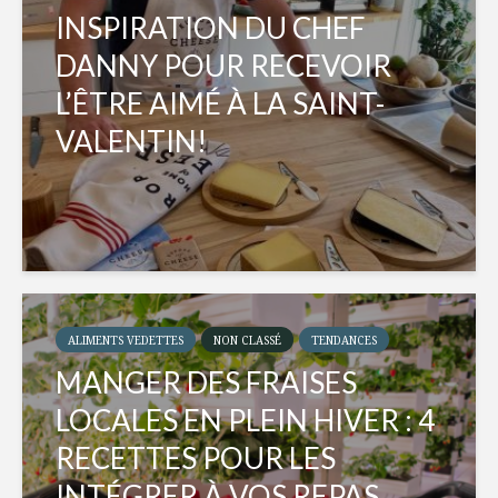
INSPIRATION DU CHEF
DANNY POUR RECEVOIR
L’ÊTRE AIMÉ À LA SAINT-
VALENTIN!
ALIMENTS VEDETTES
NON CLASSÉ
TENDANCES
MANGER DES FRAISES
LOCALES EN PLEIN HIVER : 4
RECETTES POUR LES
INTÉGRER À VOS REPAS...