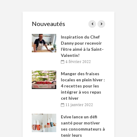
Nouveautés
le Huot et Chef
Inspiration du Chef
I
ne allient
Danny pour recevoir
M
et plaisir
l’être aimé à la Saint-
s
Valentin!
décembre 2021
4 février 2022
iritueux des
L
ns-de-l’Est
Manger des fraises
C
tent durant le
locales en plein hiver :
s
 des Fêtes
4 recettes pour les
t
intégrer à vos repas
novembre 2021
cet hiver
baigne dans
T
11 janvier 2022
e… de Caméline
l
Chantal Van
Evive lance un défi
p
en
santé pour motiver
ses consommateurs à
novembre 2021
tenir leurs