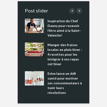
Post slider
Inspiration du Chef
I
es s’apprêtent
Danny pour recevoir
M
e tout un
l’être aimé à la Saint-
s
 » !
Valentin!
L
cking 2 : Une
Manger des fraises
C
nce mondiale
locales en plein hiver :
s
4 recettes pour les
t
intégrer à vos repas
ments riches en
cet hiver
T
ine D
l
ure dans votre
Evive lance un défi
p
ntation
santé pour motiver
ses consommateurs à
tenir leurs
résolutions