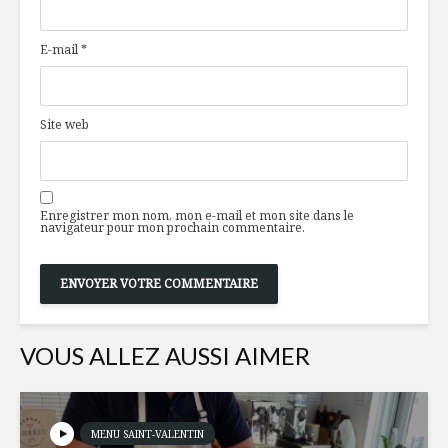
sauce au sirop
butternut
d’érable
croûte de
E-mail
*
Une invitation à
Courir l’hi
découvrir un
accessibl
monde de saveurs!
Site web
Le ramassage de
Roulade d
l’épicerie 1 : Une
l’artichau
tendance qui va
fromage 
Enregistrer mon nom, mon e-mail et mon site dans le
rester
navigateur pour mon prochain commentaire.
VOUS ALLEZ AUSSI AIMER
MENU SAINT-VALENTIN