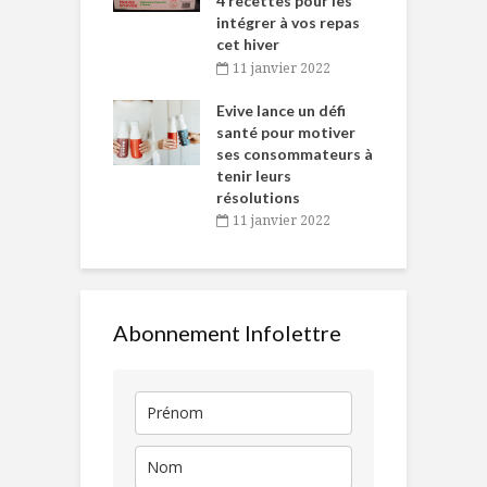
 des Fêtes
4 recettes pour les
t
intégrer à vos repas
novembre 2021
cet hiver
baigne dans
T
11 janvier 2022
e… de Caméline
l
Chantal Van
Evive lance un défi
p
en
santé pour motiver
ses consommateurs à
novembre 2021
tenir leurs
résolutions
11 janvier 2022
Abonnement Infolettre