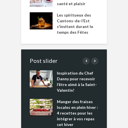
santé et plaisir
Les spiritueux des
Cantons-de-l’Est
s’invitent durant le
temps des Fêtes
Post slider
Inspiration du Chef
I
es s’apprêtent
Danny pour recevoir
M
e tout un
l’être aimé à la Saint-
s
 » !
Valentin!
L
cking 2 : Une
Manger des fraises
C
nce mondiale
locales en plein hiver :
s
4 recettes pour les
t
intégrer à vos repas
ments riches en
cet hiver
T