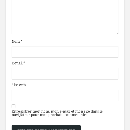
culinaire à
boulette
l’anglaise
d’agneau 
Producteur d’ici :
Trio de c
Ferme laitière
énergéti
Grisé
Nom
*
Dix mythes (à vous
Quand ma
rappeler lors de
souffrir
votre prochaine
visite à l’épicerie)
E-mail
*
Site web
Enregistrer mon nom, mon e-mail et mon site dans le
navigateur pour mon prochain commentaire.