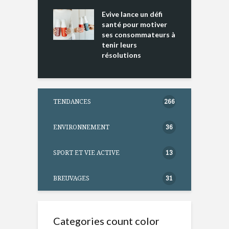
ine D
l
ure dans votre
Evive lance un défi
p
ntation
santé pour motiver
ses consommateurs à
tenir leurs
résolutions
TENDANCES
266
ENVIRONNEMENT
36
SPORT ET VIE ACTIVE
13
BREUVAGES
31
Categories count color