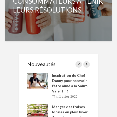
CONSOMMATEURS À TENIR
LEURS RÉSOLUTIONS
Nouveautés
le Huot et Chef
Inspiration du Chef
I
ne allient
Danny pour recevoir
M
et plaisir
l’être aimé à la Saint-
s
Valentin!
décembre 2021
4 février 2022
iritueux des
L
ns-de-l’Est
Manger des fraises
C
tent durant le
locales en plein hiver :
s