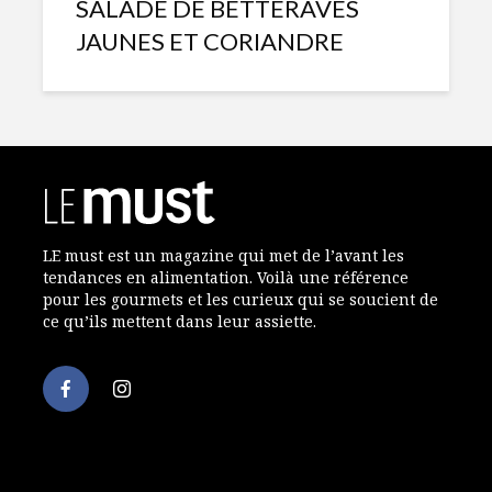
SALADE DE BETTERAVES
JAUNES ET CORIANDRE
Cipaille
Rôti de d
végétalienne
Québec a
et à l’éra
Muffins aux
Crostini à
épluchures de
confiture
légumes
Maman, au
prosciutt
Tarte fine à la
fromage 
LE must est un magazine qui met de l’avant les
caponata
tendances en alimentation. Voilà une référence
Rôti de p
pour les gourmets et les curieux qui se soucient de
croûte de
ce qu’ils mettent dans leur assiette.
champign
Mojito à l’eau
Producteur