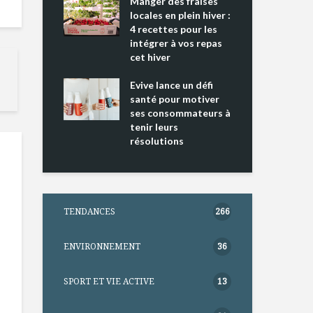
ing 2 : Une
Manger des fraises
Can
ce mondiale
locales en plein hiver :
s’i
4 recettes pour les
te
intégrer à vos repas
nts riches en
cet hiver
Tou
e D
l’h
e dans votre
Evive lance un défi
pou
tation
santé pour motiver
Wi
ses consommateurs à
tenir leurs
résolutions
TENDANCES
266
ENVIRONNEMENT
36
SPORT ET VIE ACTIVE
13