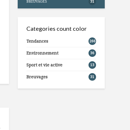
BREUVAGES
31
Categories count color
Tendances
266
Environnement
36
Sport et vie active
13
Breuvages
31
E