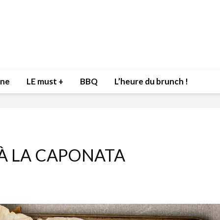
nne
LE must +
BBQ
L’heure du brunch !
 À LA CAPONATA
Inspiration du Chef
Isabelle
Danny pour recevoir
Mariann
l’être aimé à la Saint-
santé et
Valentin!
17 dé
4 février 2022
Les spir