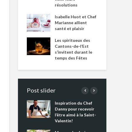
résolutions
Isabelle Huot et Chef
Marianne allient
santé et plaisir
Les spiritueux des
Cantons-de-l’Est
s’invitent durant le
temps des Fêtes
Post slider
Inspiration du Chef
Isa
s s’apprêtent
Danny pour recevoir
Mar
tout un
l’être aimé à la Saint-
san
 !
Valentin!
Les