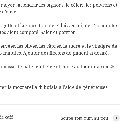
moyen, attendrir les oignons, le céleri, les poivrons et
e d’olive.
urgette et la sauce tomate et laisser mijoter 15 minutes
tes aient compoté. Saler et poivrer.
rvées, les olives, les câpres, le sucre et le vinaigre de
 5 minutes. Ajouter des flocons de piment si désiré.
abaisse de pâte feuilletée et cuire au four environ 25
er la mozzarella di bufala à l’aide de généreuses
Isabelle Huot et Chef
Les
Marianne allient
insecte
santé et plaisir
à faire 
de café
« buzz »
Soupe Tom Yum au tofu
Les spiritueux des