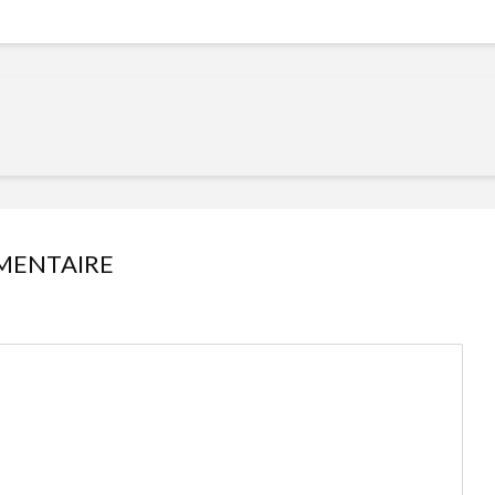
Cantons-de-l’Est
Le snack
s’invitent durant le
tendan
temps des Fêtes
Tout baigne dans
10 alime
l’huile… de Caméline
vitamin
pour Chantal Van
à inclur
Winden
alimen
MENTAIRE