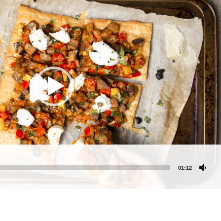
Manger des fraises
Cantons
locales en plein hiver :
s’invite
4 recettes pour les
temps d
intégrer à vos repas
25 no
cet hiver
Tout ba
11 janvier 2022
l’huile…
Evive lance un défi
pour Ch
santé pour motiver
Winde
ses consommateurs à
25 no
tenir leurs
résolutions
11 janvier 2022
01:12