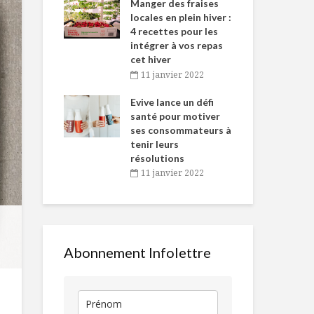
-de-l’Est
Manger des fraises
Can
nt durant le
locales en plein hiver :
s’i
es Fêtes
4 recettes pour les
te
intégrer à vos repas
vembre 2021
2
Le réveillon de
Autant en e
cet hiver
Stefano Faita
le temps de 
igne dans
Tou
11 janvier 2022
 de Caméline
l’h
antal Van
Evive lance un défi
pou
Les fromages du
Œufs bénédi
n
santé pour motiver
Wi
Québec : d’hier à
au homard
ses consommateurs à
vembre 2021
2
aujourd’hui
tenir leurs
résolutions
Emballages
Un prix pour 
11 janvier 2022
alimentaires :
anti-gaspill
comment lire entre
les lignes?
Abonnement Infolettre