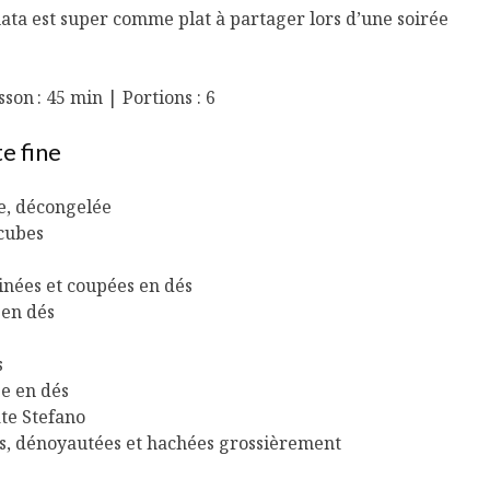
nata est super comme plat à partager lors d’une soirée
son : 45 min | Portions : 6
te fine
ée, décongelée
cubes
inées et coupées en dés
 en dés
s
ée en dés
ate Stefano
ires, dénoyautées et hachées grossièrement