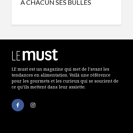
À CHACUN SES BULLES
Cipaille
Rôti de d
végétalienne
Québec a
et à l’éra
Muffins aux
Crostini à
épluchures de
confiture
légumes
Maman, au
prosciutt
Tarte fine à la
fromage 
LE must est un magazine qui met de l’avant les
caponata
tendances en alimentation. Voilà une référence
Rôti de p
pour les gourmets et les curieux qui se soucient de
croûte de
ce qu’ils mettent dans leur assiette.
champign
Risotto à la poire
Des tonne