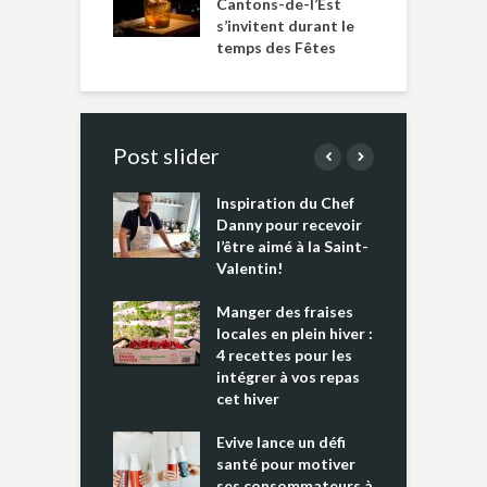
Cantons-de-l’Est
s’invitent durant le
temps des Fêtes
Post slider
Inspiration du Chef
I
es s’apprêtent
Danny pour recevoir
M
e tout un
l’être aimé à la Saint-
s
 » !
Valentin!
L
cking 2 : Une
Manger des fraises
C
nce mondiale
locales en plein hiver :
s
4 recettes pour les
t
intégrer à vos repas
ments riches en
cet hiver
T
ine D
l
ure dans votre
Evive lance un défi
p
ntation
santé pour motiver
ses consommateurs à