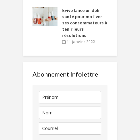
e… de Caméline
l
Chantal Van
Evive lance un défi
p
en
santé pour motiver
ses consommateurs à
novembre 2021
tenir leurs
résolutions
11 janvier 2022
Abonnement Infolettre