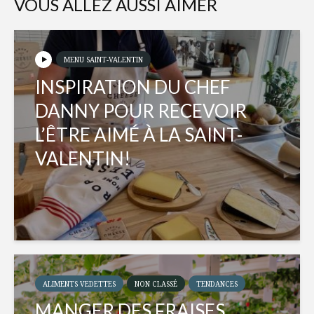
VOUS ALLEZ AUSSI AIMER
MENU SAINT-VALENTIN
INSPIRATION DU CHEF
DANNY POUR RECEVOIR
L’ÊTRE AIMÉ À LA SAINT-
VALENTIN!
ALIMENTS VEDETTES
NON CLASSÉ
TENDANCES
MANGER DES FRAISES