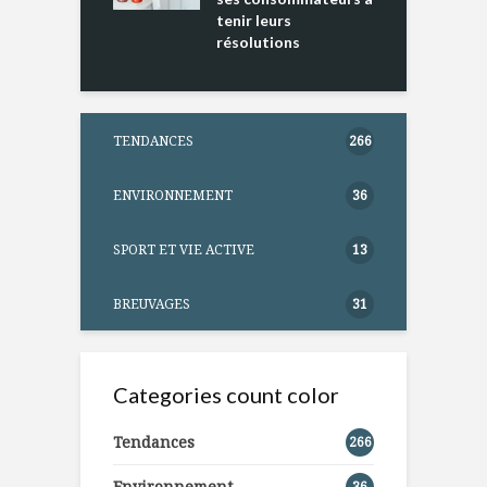
tenir leurs
résolutions
TENDANCES
266
ENVIRONNEMENT
36
SPORT ET VIE ACTIVE
13
BREUVAGES
31
Categories count color
Tendances
266
Environnement
36