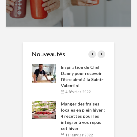
Nouveautés
le Huot et Chef
Inspiration du Chef
I
ne allient
Danny pour recevoir
M
et plaisir
l’être aimé à la Saint-
s
Valentin!
décembre 2021
4 février 2022
iritueux des
L
ns-de-l’Est
Manger des fraises
C
tent durant le
locales en plein hiver :
s
 des Fêtes
4 recettes pour les
t
intégrer à vos repas
novembre 2021
cet hiver
baigne dans
T
11 janvier 2022