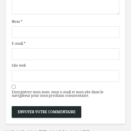
végétarienne
chou-fleur
secs, am
Nom
*
Le Québec de
À la santé
Stefano : pour une
pilote de
vie meilleure
E-mail
*
Projet 9 : la
Gâteau à 
technologie verte
compote 
à la rescousse
pommes 
garniture
Site web
croustill
Enregistrer mon nom, mon e-mail et mon site dans le
navigateur pour mon prochain commentaire.