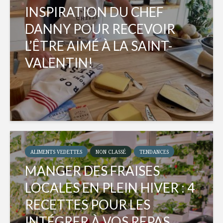
INSPIRATION DU CHEF
DANNY POUR RECEVOIR
L’ÊTRE AIMÉ À LA SAINT-
VALENTIN!
ALIMENTS VEDETTES
NON CLASSÉ
TENDANCES
MANGER DES FRAISES
LOCALES EN PLEIN HIVER : 4
RECETTES POUR LES
INTÉGRER À VOS REPAS...