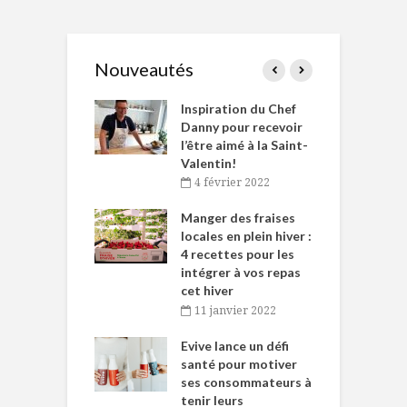
Nouveautés
le Huot et Chef
Inspiration du Chef
I
ne allient
Danny pour recevoir
M
et plaisir
l’être aimé à la Saint-
s
Valentin!
décembre 2021
4 février 2022
iritueux des
L
ns-de-l’Est
Manger des fraises
C
tent durant le
locales en plein hiver :
s
 des Fêtes
4 recettes pour les
t
intégrer à vos repas
novembre 2021
cet hiver
baigne dans
T
11 janvier 2022
e… de Caméline
l
Chantal Van
Evive lance un défi
p
en
santé pour motiver
ses consommateurs à
novembre 2021
tenir leurs