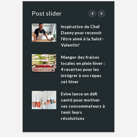
Post slider
Inspiration du Chef
I
es s’apprêtent
Danny pour recevoir
M
e tout un
l’être aimé à la Saint-
s
 » !
Valentin!
L
cking 2 : Une
Manger des fraises
C
nce mondiale
locales en plein hiver :
s
4 recettes pour les
t
intégrer à vos repas
ments riches en
cet hiver
T
ine D
l
ure dans votre
Evive lance un défi
p
ntation
santé pour motiver
ses consommateurs à
tenir leurs
résolutions