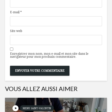
les temps des
de l’éduca
fêtes
nutrition
E-mail
*
Un p’tit creux sur la
Les tréso
route: 5
vinicoles
suggestions
de la Vén
Site web
Barres crues red
Veau eur
velvet
avec sauc
amandes 
Enregistrer mon nom, mon e-mail et mon site dans le
l’érable
navigateur pour mon prochain commentaire.
VOUS ALLEZ AUSSI AIMER
MENU SAINT-VALENTIN