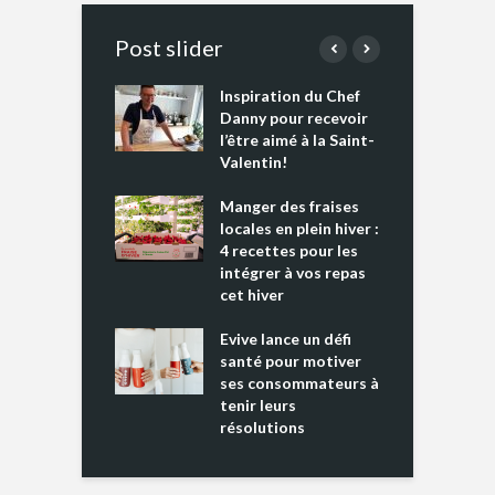
Post slider
Inspiration du Chef
I
es s’apprêtent
Danny pour recevoir
M
e tout un
l’être aimé à la Saint-
s
 » !
Valentin!
L
cking 2 : Une
Manger des fraises
C
nce mondiale
locales en plein hiver :
s
4 recettes pour les
t
intégrer à vos repas
ments riches en
cet hiver
T
ine D
l
ure dans votre
Evive lance un défi
p
ntation
santé pour motiver
ses consommateurs à
tenir leurs
résolutions