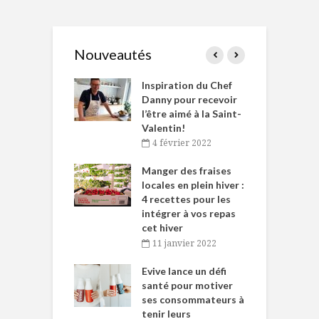
Nouveautés
le Huot et Chef
Inspiration du Chef
I
ne allient
Danny pour recevoir
M
et plaisir
l’être aimé à la Saint-
s
Valentin!
décembre 2021
4 février 2022
iritueux des
L
ns-de-l’Est
Manger des fraises
C
tent durant le
locales en plein hiver :
s
 des Fêtes
4 recettes pour les
t
intégrer à vos repas
novembre 2021
cet hiver
baigne dans
T
11 janvier 2022
e… de Caméline
l
Chantal Van
Evive lance un défi
p
en
santé pour motiver
ses consommateurs à
novembre 2021
tenir leurs