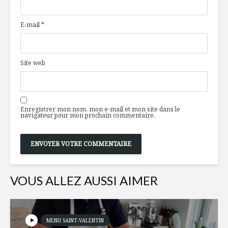
tac chaud !
culinaires
de l’Euro
E-mail
*
Trinquer pour la
Salade d’
St-Patrick!
la sicilie
Site web
L’influent
Une vodk
marketing de
québécois
genre en épicerie
goût d’Ita
Enregistrer mon nom, mon e-mail et mon site dans le
navigateur pour mon prochain commentaire.
VOUS ALLEZ AUSSI AIMER
MENU SAINT-VALENTIN