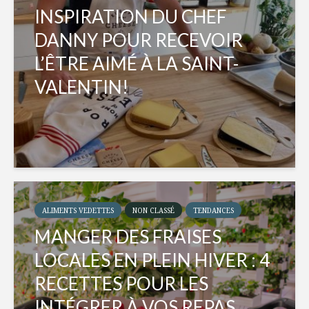
INSPIRATION DU CHEF
DANNY POUR RECEVOIR
L’ÊTRE AIMÉ À LA SAINT-
VALENTIN!
ALIMENTS VEDETTES
NON CLASSÉ
TENDANCES
MANGER DES FRAISES
LOCALES EN PLEIN HIVER : 4
RECETTES POUR LES
INTÉGRER À VOS REPAS...