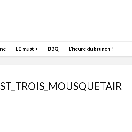
nne
LE must +
BBQ
L’heure du brunch !
ST_TROIS_MOUSQUETAIR
Inspiration du Chef
Isabelle
Danny pour recevoir
Mariann
l’être aimé à la Saint-
santé et
Valentin!
17 dé
4 février 2022
Les spir