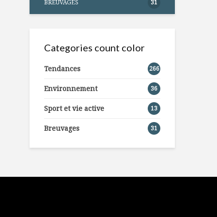
BREUVAGES
31
Categories count color
Tendances
266
Environnement
36
Sport et vie active
13
Breuvages
31