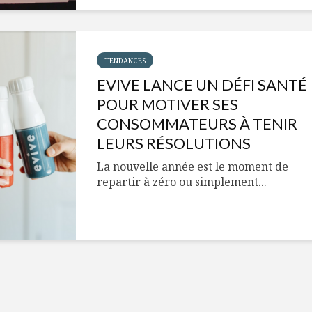
Cantons-de-l’Est
Le snack
s’invitent durant le
tendan
temps des Fêtes
Tout baigne dans
10 alime
TENDANCES
l’huile… de Caméline
vitamin
EVIVE LANCE UN DÉFI SANTÉ
pour Chantal Van
à inclur
Winden
alimen
POUR MOTIVER SES
CONSOMMATEURS À TENIR
LEURS RÉSOLUTIONS
La nouvelle année est le moment de
repartir à zéro ou simplement...