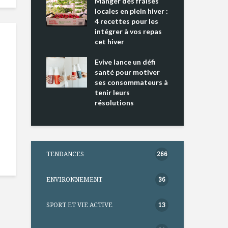
ing 2 : Une
Manger des fraises
Can
ce mondiale
locales en plein hiver :
s’i
4 recettes pour les
te
intégrer à vos repas
nts riches en
cet hiver
Tou
e D
l’h
e dans votre
Evive lance un défi
pou
tation
santé pour motiver
Wi
ses consommateurs à
tenir leurs
résolutions
TENDANCES
266
ENVIRONNEMENT
36
SPORT ET VIE ACTIVE
13