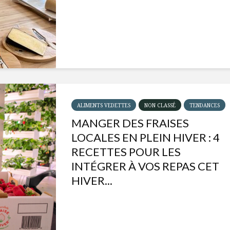
ALIMENTS VEDETTES
NON CLASSÉ
TENDANCES
MANGER DES FRAISES
LOCALES EN PLEIN HIVER : 4
RECETTES POUR LES
INTÉGRER À VOS REPAS CET
HIVER...
Isabelle Huot et Chef
Les
Marianne allient
insecte
santé et plaisir
à faire 
« buzz »
Les spiritueux des