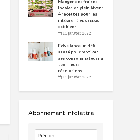
-de-l’Est
Manger des fraises
Can
nt durant le
locales en plein hiver :
s’i
es Fêtes
4 recettes pour les
te
intégrer à vos repas
vembre 2021
2
cet hiver
igne dans
Tou
11 janvier 2022
9 façons de mieux
La découver
 de Caméline
l’h
manger au
goût… un jeu
antal Van
Evive lance un défi
pou
quotidien
d’enfant
n
santé pour motiver
Wi
ses consommateurs à
vembre 2021
2
5 conseils à mes
Une collation
tenir leurs
filles
bon goût !
résolutions
11 janvier 2022
5 FAITS COLORÉS
Bannir les a
SUR LES FRUITS ET
transformés,
LÉGUMES
ce possible?
Abonnement Infolettre