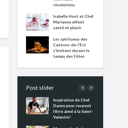
résolutions
Isabelle Huot et Chef
Marianne allient
santé et plaisir
Les spiritueux des
Cantons-de-l’Est
s’invitent durant le
temps des Fêtes
Post slider
Inspiration du Chef
Isa
s s’apprêtent
Danny pour recevoir
Mar
tout un
l’être aimé à la Saint-
san
 !
Valentin!
Les