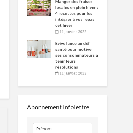
-de-l’Est
Manger des fraises
Can
nt durant le
locales en plein hiver :
s’i
es Fêtes
4 recettes pour les
te
intégrer à vos repas
vembre 2021
2
cet hiver
igne dans
Tou
11 janvier 2022
Quand le sport fait
Inverser les
 de Caméline
l’h
mal
normes pour 
antal Van
Evive lance un défi
pou
semaine de r
n
santé pour motiver
Wi
ses consommateurs à
vembre 2021
2
Marinade au thé
Ananas à la
tenir leurs
vert
menthe
résolutions
11 janvier 2022
Jour de pluie, jour
Cupcakes de
d’ennui? Pas ici !
pour gourm
intolérants
Abonnement Infolettre