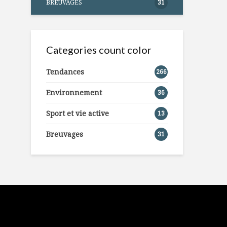
BREUVAGES
31
Categories count color
Tendances
266
Environnement
36
Sport et vie active
13
Breuvages
31