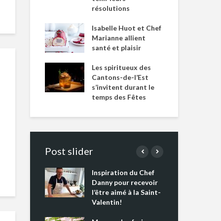
résolutions
Isabelle Huot et Chef
Marianne allient
santé et plaisir
Les spiritueux des
Cantons-de-l’Est
s’invitent durant le
temps des Fêtes
Post slider
Inspiration du Chef
Isa
s s’apprêtent
Danny pour recevoir
Mar
tout un
l’être aimé à la Saint-
san
 !
Valentin!
Les