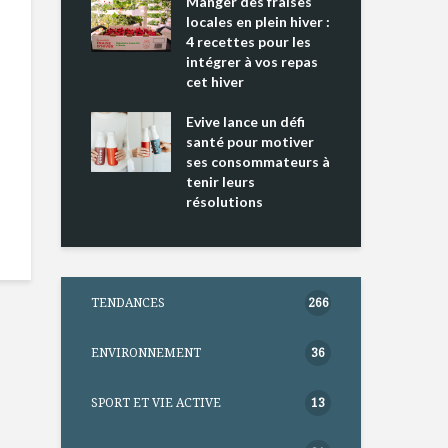
ing 2 : Une
Manger des fraises
Can
ce mondiale
locales en plein hiver :
s’i
4 recettes pour les
te
intégrer à vos repas
nts riches en
cet hiver
Tou
e D
l’h
e dans votre
Evive lance un défi
pou
tation
santé pour motiver
Wi
ses consommateurs à
tenir leurs
résolutions
TENDANCES
266
ENVIRONNEMENT
36
SPORT ET VIE ACTIVE
13