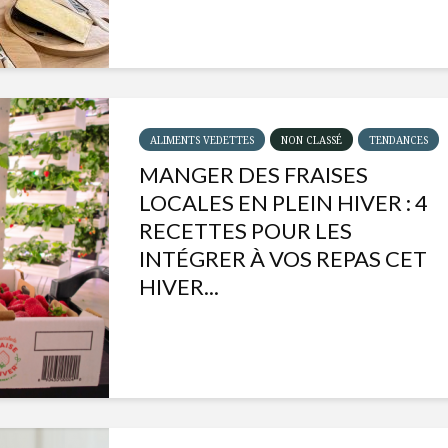
ALIMENTS VEDETTES
NON CLASSÉ
TENDANCES
MANGER DES FRAISES
LOCALES EN PLEIN HIVER : 4
RECETTES POUR LES
INTÉGRER À VOS REPAS CET
HIVER...
Isabelle Huot et Chef
Les
Marianne allient
insecte
santé et plaisir
à faire 
« buzz »
Les spiritueux des