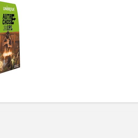
Manger des fraises
Cantons
locales en plein hiver :
s’invite
4 recettes pour les
temps d
intégrer à vos repas
25 no
cet hiver
Tout ba
11 janvier 2022
l’huile…
Evive lance un défi
pour Ch
santé pour motiver
Winde
ses consommateurs à
25 no
tenir leurs
résolutions
11 janvier 2022