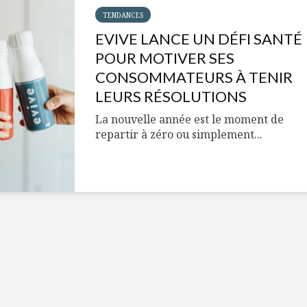
Cantons-de-l’Est
Le snack
s’invitent durant le
tendan
TENDANCES
temps des Fêtes
EVIVE LANCE UN DÉFI SANTÉ
POUR MOTIVER SES
Tout baigne dans
10 alime
l’huile… de Caméline
vitamin
CONSOMMATEURS À TENIR
pour Chantal Van
à inclur
LEURS RÉSOLUTIONS
Winden
alimen
La nouvelle année est le moment de
repartir à zéro ou simplement...