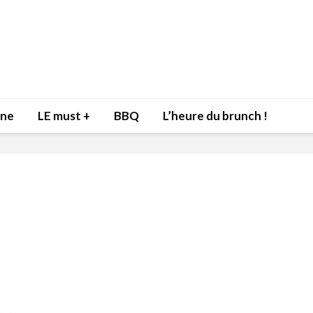
nne
LE must +
BBQ
L’heure du brunch !
Inspiration du Chef
Isabelle
Danny pour recevoir
Mariann
l’être aimé à la Saint-
santé et
Valentin!
17 dé
4 février 2022
Les spir