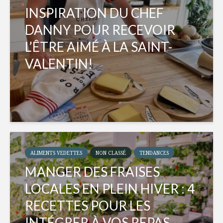
INSPIRATION DU CHEF
DANNY POUR RECEVOIR
L’ÊTRE AIMÉ À LA SAINT-
VALENTIN!
ALIMENTS VEDETTES
NON CLASSÉ
TENDANCES
MANGER DES FRAISES
LOCALES EN PLEIN HIVER : 4
RECETTES POUR LES
INTÉGRER À VOS REPAS...