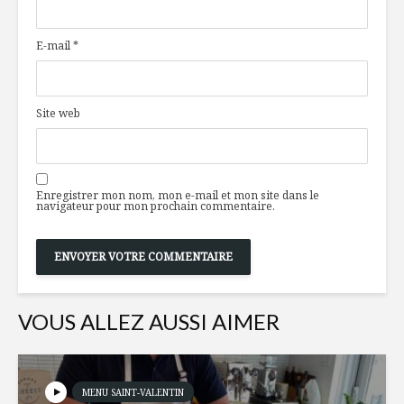
déchet
cuisiniers
tout l’été
E-mail
*
Existe-t-il une
Umiko, un
gastronomie
circulaire
québécoise?
Site web
Des craquelins
Vertueux
d’inspiration
d’ici !
norvégienne
Enregistrer mon nom, mon e-mail et mon site dans le
navigateur pour mon prochain commentaire.
VOUS ALLEZ AUSSI AIMER
MENU SAINT-VALENTIN