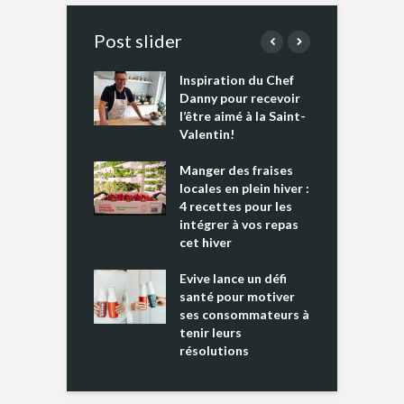
Post slider
Inspiration du Chef
I
es s’apprêtent
Danny pour recevoir
M
e tout un
l’être aimé à la Saint-
s
 » !
Valentin!
L
cking 2 : Une
Manger des fraises
C
nce mondiale
locales en plein hiver :
s
4 recettes pour les
t
intégrer à vos repas
ments riches en
cet hiver
T
ine D
l
ure dans votre
Evive lance un défi
p
ntation
santé pour motiver
ses consommateurs à
tenir leurs
résolutions