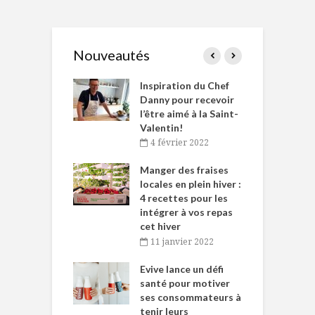
Nouveautés
le Huot et Chef
Inspiration du Chef
I
ne allient
Danny pour recevoir
M
et plaisir
l’être aimé à la Saint-
s
Valentin!
décembre 2021
4 février 2022
iritueux des
L
ns-de-l’Est
Manger des fraises
C
tent durant le
locales en plein hiver :
s
 des Fêtes
4 recettes pour les
t
intégrer à vos repas
novembre 2021
cet hiver
baigne dans
T
11 janvier 2022
e… de Caméline
l
Chantal Van
Evive lance un défi
p
en
santé pour motiver
ses consommateurs à
novembre 2021
tenir leurs