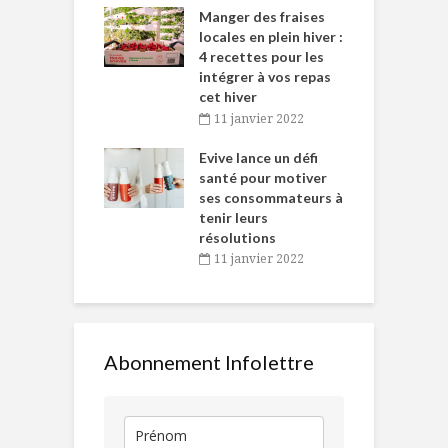
ns-de-l’Est
Manger des fraises
C
tent durant le
locales en plein hiver :
s
 des Fêtes
4 recettes pour les
t
intégrer à vos repas
novembre 2021
cet hiver
baigne dans
T
11 janvier 2022
e… de Caméline
l
Chantal Van
Evive lance un défi
p
en
santé pour motiver
ses consommateurs à
novembre 2021
tenir leurs
résolutions
11 janvier 2022
Abonnement Infolettre