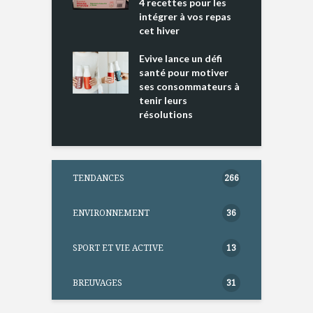
4 recettes pour les
t
intégrer à vos repas
ments riches en
cet hiver
T
ine D
l
ure dans votre
Evive lance un défi
p
ntation
santé pour motiver
ses consommateurs à
tenir leurs
résolutions
TENDANCES
266
ENVIRONNEMENT
36
SPORT ET VIE ACTIVE
13
BREUVAGES
31