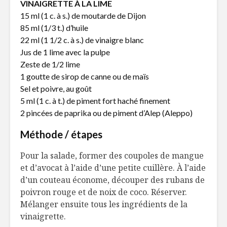
VINAIGRETTE À LA LIME
Aliments du
15 ml (1 c. à s.) de moutarde de Dijon
Québec
85 ml (1/3 t.) d’huile
Quand les aliments
Le pouvoi
22 ml (1 1/2 c. à s.) de vinaigre blanc
font peur
antioxyd
Jus de 1 lime avec la pulpe
une tarti
Zeste de 1/2 lime
1 goutte de sirop de canne ou de maïs
Cinq trucs pour
Les mochis
Sel et poivre, au goût
agir sur le
impérial 
vieillissement
assiettes
5 ml (1 c. à t.) de piment fort haché finement
grâce à son
2 pincées de paprika ou de piment d’Alep (Aleppo)
alimentation
Méthode / étapes
Pour la salade, former des coupoles de mangue
et d’avocat à l’aide d’une petite cuillère. À l’aide
d’un couteau économe, découper des rubans de
poivron rouge et de noix de coco. Réserver.
Mélanger ensuite tous les ingrédients de la
vinaigrette.