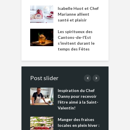
Isabelle Huot et Chef
Marianne allient
santé et plaisir
Les spiritueux des
Cantons-de-l’Est
s’invitent durant le
temps des Fêtes
Post slider
Inspiration du Chef
I
es s’apprêtent
Danny pour recevoir
M
e tout un
l’être aimé à la Saint-
s
 » !
Valentin!
L
cking 2 : Une
Manger des fraises
C
nce mondiale
locales en plein hiver :
s