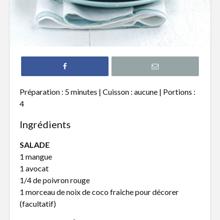
Salade nordique
Ragoût de
noirs à la
Brochettes de
Salade ti
légumes et
poires gr
halloumi
vinaigret
Préparation : 5 minutes | Cuisson : aucune | Portions :
porto
4
Salade de
couscous israélien,
Salade de 
Ingrédients
tomates séchées,
goberge,
noix de pin
brunoise 
SALADE
mangue
1 mangue
1 avocat
1/4 de poivron rouge
1 morceau de noix de coco fraîche pour décorer
(facultatif)
Il était une fois…
Bloody C