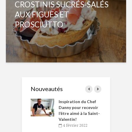
CROSTINIS SUCRÉS-SALÉS
AUX FIGUES ET
PROSCIUTTO
Nouveautés
le Huot et Chef
Inspiration du Chef
I
ne allient
Danny pour recevoir
M
et plaisir
l’être aimé à la Saint-
s
Valentin!
décembre 2021
4 février 2022
iritueux des
L