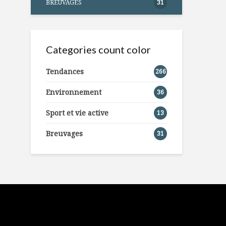
BREUVAGES
31
Categories count color
Tendances
266
Environnement
36
Sport et vie active
13
Breuvages
31