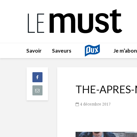
Savoir
Saveurs
Je m’abo
THE-APRES-
4 décembre 2017