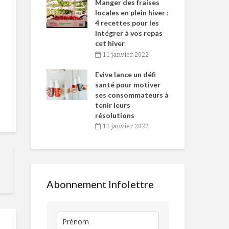
-de-l’Est
Manger des fraises
Can
nt durant le
locales en plein hiver :
s’i
es Fêtes
4 recettes pour les
te
intégrer à vos repas
vembre 2021
2
cet hiver
igne dans
Tou
11 janvier 2022
Tout savoir sur les
MON TRUC 
 de Caméline
l’h
fines herbes
C’est le tem
antal Van
Evive lance un défi
pou
voter !
n
santé pour motiver
Wi
ses consommateurs à
vembre 2021
2
Brownies aux
5 idées de
tenir leurs
haricots noirs
décoration p
résolutions
patio!
11 janvier 2022
Plaisirs, foodporn
Comment di
et alimentation
adieu aux all
sociale pour 2017
Abonnement Infolettre