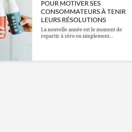
Cantons-de-l’Est
Le snack
POUR MOTIVER SES
s’invitent durant le
tendan
CONSOMMATEURS À TENIR
temps des Fêtes
LEURS RÉSOLUTIONS
Tout baigne dans
10 alime
La nouvelle année est le moment de
l’huile… de Caméline
vitamin
repartir à zéro ou simplement...
pour Chantal Van
à inclur
Winden
alimen