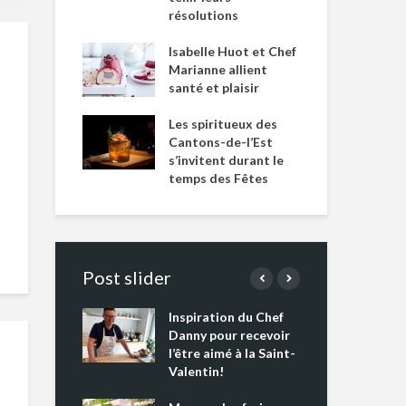
résolutions
Isabelle Huot et Chef
Marianne allient
santé et plaisir
Les spiritueux des
Cantons-de-l’Est
s’invitent durant le
temps des Fêtes
Post slider
Inspiration du Chef
Isa
s s’apprêtent
Danny pour recevoir
Mar
tout un
l’être aimé à la Saint-
san
 !
Valentin!
Les