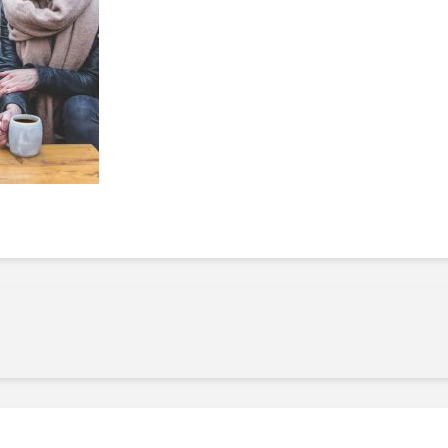
Manger des fraises
Cantons
locales en plein hiver :
s’invite
4 recettes pour les
temps d
intégrer à vos repas
25 no
cet hiver
Tout ba
11 janvier 2022
l’huile…
Evive lance un défi
pour Ch
santé pour motiver
Winde
ses consommateurs à
25 no
tenir leurs
résolutions
11 janvier 2022