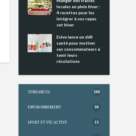
ing 2 : Une
Manger des fraises
Can
ce mondiale
locales en plein hiver :
s’i
4 recettes pour les
te
intégrer à vos repas
nts riches en
cet hiver
Tou
e D
l’h
e dans votre
Evive lance un défi
pou
tation
santé pour motiver
Wi
ses consommateurs à
tenir leurs
résolutions
TENDANCES
266
ENVIRONNEMENT
36
SPORT ET VIE ACTIVE
13