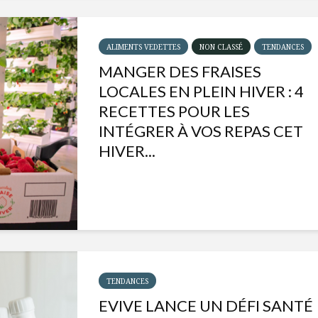
ALIMENTS VEDETTES
NON CLASSÉ
TENDANCES
MANGER DES FRAISES
LOCALES EN PLEIN HIVER : 4
RECETTES POUR LES
INTÉGRER À VOS REPAS CET
HIVER...
Isabelle Huot et Chef
Les
Marianne allient
insecte
santé et plaisir
à faire 
TENDANCES
« buzz »
EVIVE LANCE UN DÉFI SANTÉ
Les spiritueux des