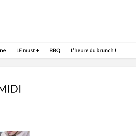
nne
LE must +
BBQ
L’heure du brunch !
MIDI
Inspiration du Chef
Isabelle
Danny pour recevoir
Mariann
l’être aimé à la Saint-
santé et
Valentin!
17 dé
4 février 2022
Les spir