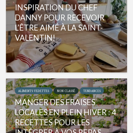
INSPIRATION DU CHEF
DANNY POUR RECEVOIR
L’ÊTRE AIMÉ À LA SAINT-
VALENTIN!
ALIMENTS VEDETTES
NON CLASSÉ
TENDANCES
MANGER DES FRAISES
LOCALES EN PLEIN HIVER : 4
RECETTES POUR LES
INTÉGRER À VOS REPAS...