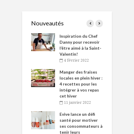
Nouveautés
le Huot et Chef
Inspiration du Chef
I
ne allient
Danny pour recevoir
M
et plaisir
l’être aimé à la Saint-
s
Valentin!
décembre 2021
4 février 2022
iritueux des
L
ns-de-l’Est
Manger des fraises
C
tent durant le
locales en plein hiver :
s
 des Fêtes
4 recettes pour les
t
intégrer à vos repas
novembre 2021
cet hiver
baigne dans
T
11 janvier 2022
e… de Caméline
l
Chantal Van
Evive lance un défi
p
en
santé pour motiver
ses consommateurs à
novembre 2021
tenir leurs