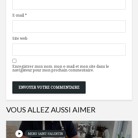
lime et chili
différence
tubercule
E-mail
*
carotte à 
Méchant bon pain !
Velouté d
jasmin et
Site web
la mouta
Le poids du bon
goût
Un garde
l’italienn
Enregistrer mon nom, mon e-mail et mon site dans le
navigateur pour mon prochain commentaire.
VOUS ALLEZ AUSSI AIMER
MENU SAINT-VALENTIN