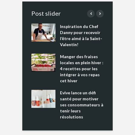
Post slider
Inspiration du Chef
I
es s’apprêtent
Danny pour recevoir
M
e tout un
l’être aimé à la Saint-
s
 » !
Valentin!
L
cking 2 : Une
Manger des fraises
C
nce mondiale
locales en plein hiver :
s
4 recettes pour les
t
intégrer à vos repas
ments riches en
cet hiver
T
ine D
l
ure dans votre
Evive lance un défi
p
ntation
santé pour motiver
ses consommateurs à
tenir leurs
résolutions