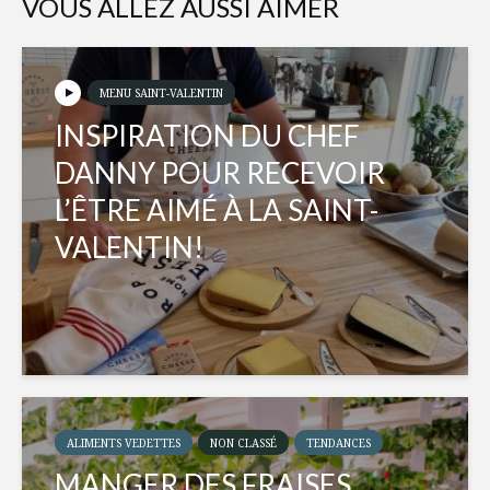
VOUS ALLEZ AUSSI AIMER
MENU SAINT-VALENTIN
INSPIRATION DU CHEF
DANNY POUR RECEVOIR
L’ÊTRE AIMÉ À LA SAINT-
VALENTIN!
ALIMENTS VEDETTES
NON CLASSÉ
TENDANCES
MANGER DES FRAISES