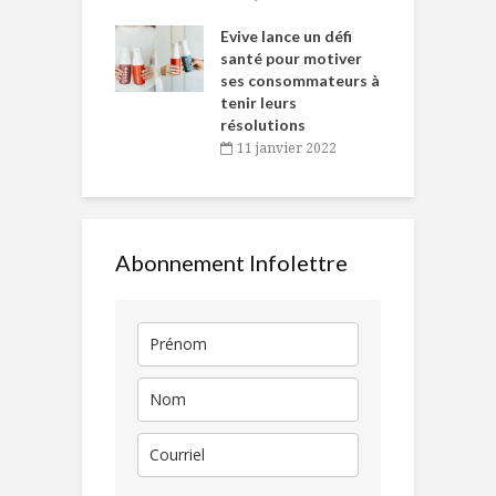
e… de Caméline
l
Chantal Van
Evive lance un défi
p
en
santé pour motiver
ses consommateurs à
novembre 2021
tenir leurs
résolutions
11 janvier 2022
Abonnement Infolettre