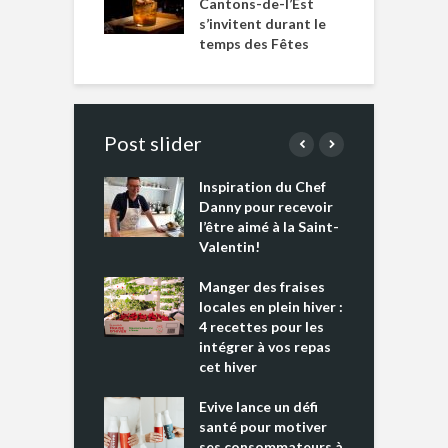
Cantons-de-l’Est
s’invitent durant le
temps des Fêtes
Post slider
Inspiration du Chef
I
es s’apprêtent
Danny pour recevoir
M
e tout un
l’être aimé à la Saint-
s
 » !
Valentin!
L
cking 2 : Une
Manger des fraises
C
nce mondiale
locales en plein hiver :
s
4 recettes pour les
t
intégrer à vos repas
ments riches en
cet hiver
T
ine D
l
ure dans votre
Evive lance un défi
p
ntation
santé pour motiver
ses consommateurs à