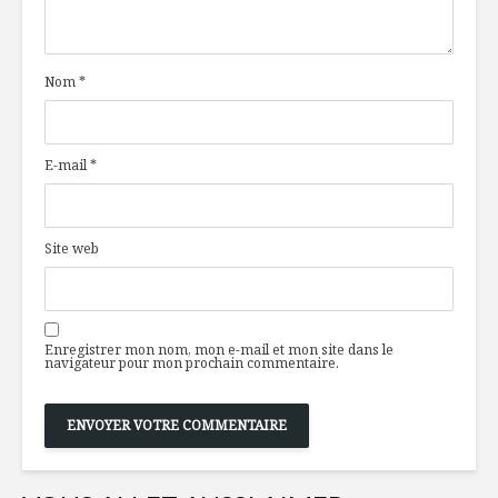
ouvrent leurs
thé chaï e
portes
Nom
*
Le design
10 nouve
d’emballage soit
produits 
l’art d’être
dans une 
emballant
près de c
E-mail
*
Les meilleurs
Ménage d
aliments
printemps
«antigrippe»
frigo !
Site web
Enregistrer mon nom, mon e-mail et mon site dans le
navigateur pour mon prochain commentaire.