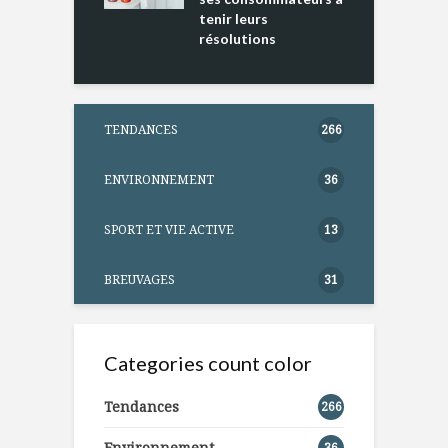
tenir leurs
résolutions
TENDANCES
266
ENVIRONNEMENT
36
SPORT ET VIE ACTIVE
13
BREUVAGES
31
Categories count color
Tendances
266
Environnement
36