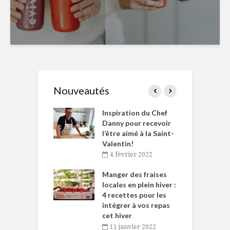
Nouveautés
le Huot et Chef
Inspiration du Chef
I
ne allient
Danny pour recevoir
M
et plaisir
l’être aimé à la Saint-
s
Valentin!
décembre 2021
4 février 2022
iritueux des
L
ns-de-l’Est
Manger des fraises
C
tent durant le
locales en plein hiver :
s
 des Fêtes
4 recettes pour les
t
intégrer à vos repas
novembre 2021
cet hiver
baigne dans
T
11 janvier 2022