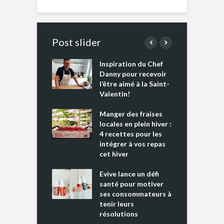
Post slider
Inspiration du Chef
I
es s’apprêtent
Danny pour recevoir
M
e tout un
l’être aimé à la Saint-
s
 » !
Valentin!
L
cking 2 : Une
Manger des fraises
C
nce mondiale
locales en plein hiver :
s
4 recettes pour les
t
intégrer à vos repas
ments riches en
cet hiver
T
ine D
l
ure dans votre
Evive lance un défi
p
ntation
santé pour motiver
ses consommateurs à
tenir leurs
résolutions