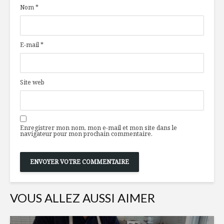
Nom
*
framboises
circulair
et à la mangue
de biscui
Jonathan
Popote et papote!
Rodrigue
E-mail
*
C’est coc
c’est bon!
Top 8 des
Site web
restaurants
végétaliens à
Semaine d
Montréal
poutine:
c’est repa
Enregistrer mon nom, mon e-mail et mon site dans le
navigateur pour mon prochain commentaire.
VOUS ALLEZ AUSSI AIMER