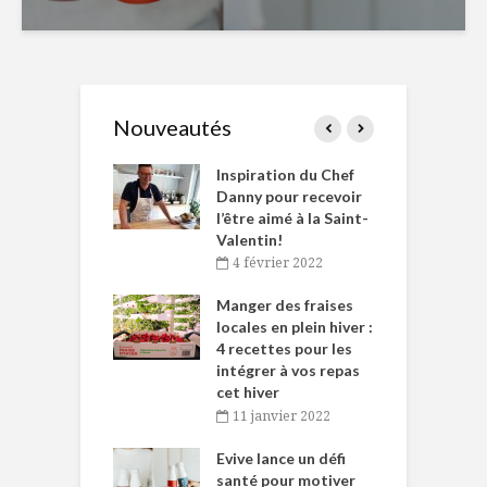
Nouveautés
le Huot et Chef
Inspiration du Chef
I
ne allient
Danny pour recevoir
M
et plaisir
l’être aimé à la Saint-
s
Valentin!
décembre 2021
4 février 2022
iritueux des
L
ns-de-l’Est
Manger des fraises
C
tent durant le
locales en plein hiver :
s
 des Fêtes
4 recettes pour les
t
intégrer à vos repas
novembre 2021
cet hiver
baigne dans
T
11 janvier 2022
e… de Caméline
l
Chantal Van
Evive lance un défi
p
en
santé pour motiver