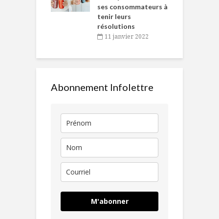
ses consommateurs à
novembre 2021
tenir leurs
résolutions
11 janvier 2022
Abonnement Infolettre
M'abonner