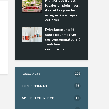
ing 2 : Une
Manger des fraises
Can
ce mondiale
locales en plein hiver :
s’i
4 recettes pour les
te
intégrer à vos repas
nts riches en
cet hiver
Tou
e D
l’h
e dans votre
Evive lance un défi
pou
tation
santé pour motiver
Wi
ses consommateurs à
tenir leurs
résolutions
TENDANCES
266
ENVIRONNEMENT
36
SPORT ET VIE ACTIVE
13