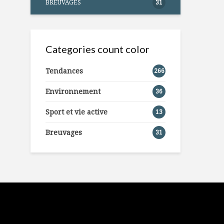
BREUVAGES
31
Categories count color
Tendances
266
Environnement
36
Sport et vie active
13
Breuvages
31