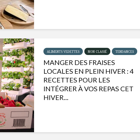
ALIMENTS VEDETTES
NON CLASSÉ
TENDANCES
MANGER DES FRAISES
LOCALES EN PLEIN HIVER : 4
RECETTES POUR LES
INTÉGRER À VOS REPAS CET
HIVER...
Isabelle Huot et Chef
Les
Marianne allient
insecte
santé et plaisir
à faire 
« buzz »
Les spiritueux des