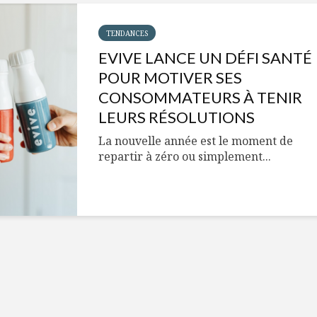
Cantons-de-l’Est
Le snack
s’invitent durant le
tendan
temps des Fêtes
TENDANCES
EVIVE LANCE UN DÉFI SANTÉ
Tout baigne dans
10 alime
l’huile… de Caméline
vitamin
POUR MOTIVER SES
pour Chantal Van
à inclur
CONSOMMATEURS À TENIR
Winden
alimen
LEURS RÉSOLUTIONS
La nouvelle année est le moment de
repartir à zéro ou simplement...