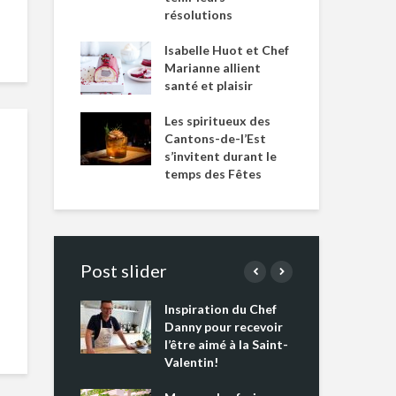
résolutions
Isabelle Huot et Chef
Marianne allient
santé et plaisir
Les spiritueux des
Cantons-de-l’Est
s’invitent durant le
temps des Fêtes
Post slider
Inspiration du Chef
Isa
s s’apprêtent
Danny pour recevoir
Mar
tout un
l’être aimé à la Saint-
san
 !
Valentin!
Les