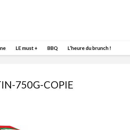
nne
LE must +
BBQ
L’heure du brunch !
TIN-750G-COPIE
Inspiration du Chef
Isabelle
Danny pour recevoir
Mariann
l’être aimé à la Saint-
santé et
Valentin!
17 dé
4 février 2022
Les spir