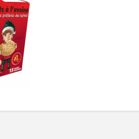
Manger des fraises
Cantons
locales en plein hiver :
s’invite
4 recettes pour les
temps d
intégrer à vos repas
25 no
cet hiver
Tout ba
11 janvier 2022
l’huile…
Evive lance un défi
pour Ch
santé pour motiver
Winde
ses consommateurs à
25 no
tenir leurs
résolutions
11 janvier 2022