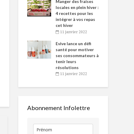
-de-l’Est
Manger des fraises
Can
nt durant le
locales en plein hiver :
s’i
es Fêtes
4 recettes pour les
te
intégrer à vos repas
vembre 2021
2
cet hiver
igne dans
Tou
11 janvier 2022
Tomates du jardin
Moutardes 
 de Caméline
l’h
ou du marché…
Orphée
antal Van
Evive lance un défi
pou
n
santé pour motiver
Wi
ses consommateurs à
vembre 2021
2
Pimenter son
Beignets au
tenir leurs
assiette
pommes
résolutions
11 janvier 2022
Gros et en santé,
Les enfants o
est-ce possible?
besoin de lai
Abonnement Infolettre