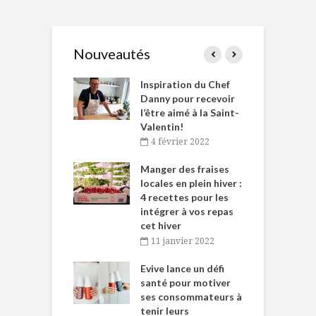
Nouveautés
le Huot et Chef
Inspiration du Chef
I
ne allient
Danny pour recevoir
M
et plaisir
l’être aimé à la Saint-
s
Valentin!
décembre 2021
4 février 2022
iritueux des
L
ns-de-l’Est
Manger des fraises
C
tent durant le
locales en plein hiver :
s
 des Fêtes
4 recettes pour les
t
intégrer à vos repas
novembre 2021
cet hiver
baigne dans
T
11 janvier 2022
e… de Caméline
l
Chantal Van
Evive lance un défi
p
en
santé pour motiver
ses consommateurs à
novembre 2021
tenir leurs