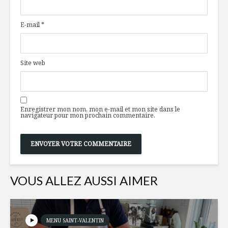
aux topinambours
s’alarmer
E-mail
*
Des pailles chics et
Le bistro 
écolos
de Griffi
Site web
Burgers d’agneau
On aime 
style
producte
méditerranéen
Enregistrer mon nom, mon e-mail et mon site dans le
navigateur pour mon prochain commentaire.
VOUS ALLEZ AUSSI AIMER
MENU SAINT-VALENTIN