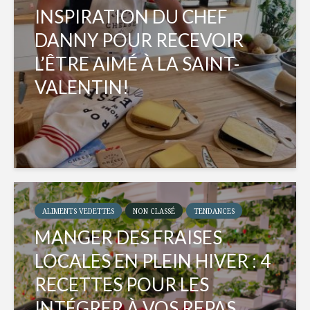
INSPIRATION DU CHEF
DANNY POUR RECEVOIR
L’ÊTRE AIMÉ À LA SAINT-
VALENTIN!
ALIMENTS VEDETTES
NON CLASSÉ
TENDANCES
MANGER DES FRAISES
LOCALES EN PLEIN HIVER : 4
RECETTES POUR LES
INTÉGRER À VOS REPAS...