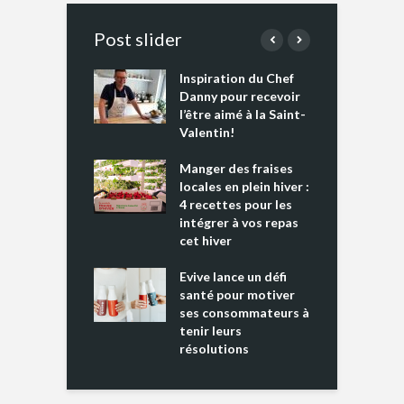
Post slider
Inspiration du Chef
I
es s’apprêtent
Danny pour recevoir
M
e tout un
l’être aimé à la Saint-
s
 » !
Valentin!
L
cking 2 : Une
Manger des fraises
C
nce mondiale
locales en plein hiver :
s
4 recettes pour les
t
intégrer à vos repas
ments riches en
cet hiver
T
ine D
l
ure dans votre
Evive lance un défi
p
ntation
santé pour motiver
ses consommateurs à
tenir leurs
résolutions