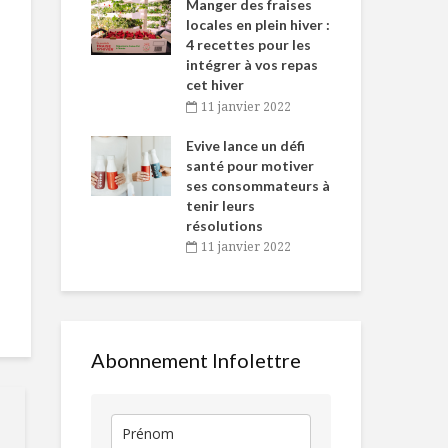
-de-l’Est
Manger des fraises
Can
nt durant le
locales en plein hiver :
s’i
es Fêtes
4 recettes pour les
te
intégrer à vos repas
vembre 2021
2
cet hiver
igne dans
Tou
11 janvier 2022
Devenir végétarien
Rôti de porc
 de Caméline
l’h
à temps partiel
croûte de ca
antal Van
Evive lance un défi
pou
champignon
n
santé pour motiver
Wi
ses consommateurs à
vembre 2021
2
Une garantie de
L’économie
tenir leurs
boeuf du Québec
circulaire : u
résolutions
en épicerie
de nez au
11 janvier 2022
gaspillage
Scones orange-
alimentaire
romarin
Ces aliment
«interdits»
pouvant cau
Abonnement Infolettre
des rages
alimentaires