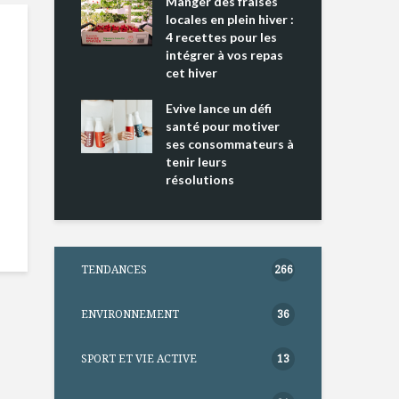
ing 2 : Une
Manger des fraises
Can
ce mondiale
locales en plein hiver :
s’i
4 recettes pour les
te
intégrer à vos repas
nts riches en
cet hiver
Tou
e D
l’h
e dans votre
Evive lance un défi
pou
tation
santé pour motiver
Wi
ses consommateurs à
tenir leurs
résolutions
TENDANCES
266
ENVIRONNEMENT
36
SPORT ET VIE ACTIVE
13