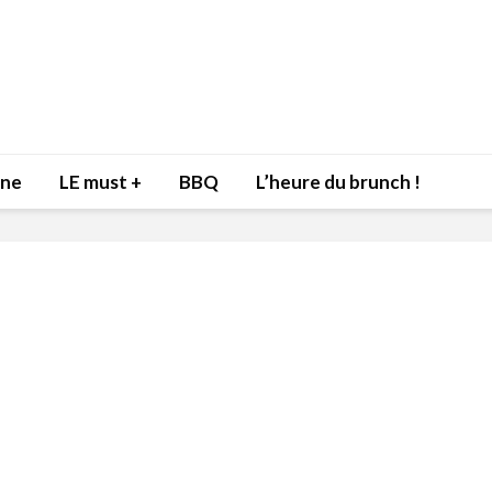
nne
LE must +
BBQ
L’heure du brunch !
Inspiration du Chef
Isabelle
Danny pour recevoir
Mariann
l’être aimé à la Saint-
santé et
Valentin!
17 dé
4 février 2022
Les spir