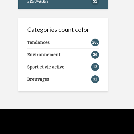
BREUVAGES
31
Categories count color
Tendances
266
Environnement
36
Sport et vie active
13
Breuvages
31