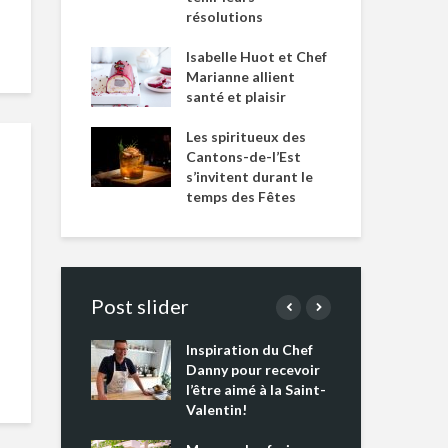
résolutions
Isabelle Huot et Chef
Marianne allient
santé et plaisir
Les spiritueux des
Cantons-de-l’Est
s’invitent durant le
temps des Fêtes
Post slider
Inspiration du Chef
Isa
s s’apprêtent
Danny pour recevoir
Mar
tout un
l’être aimé à la Saint-
san
 !
Valentin!
Les