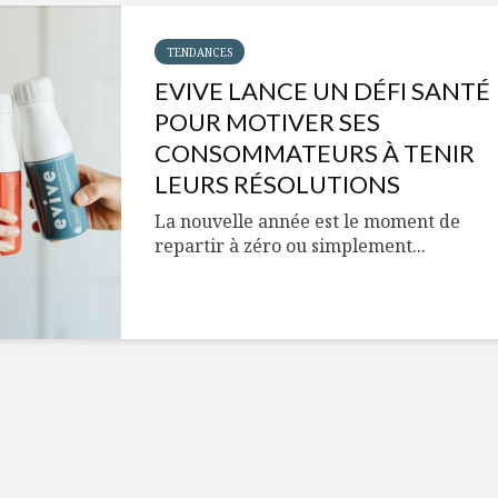
Cantons-de-l’Est
Le snack
s’invitent durant le
tendan
temps des Fêtes
TENDANCES
EVIVE LANCE UN DÉFI SANTÉ
Tout baigne dans
10 alime
l’huile… de Caméline
vitamin
POUR MOTIVER SES
pour Chantal Van
à inclur
CONSOMMATEURS À TENIR
Winden
alimen
LEURS RÉSOLUTIONS
La nouvelle année est le moment de
repartir à zéro ou simplement...