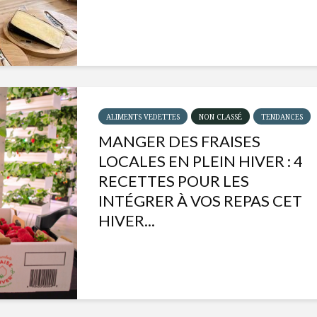
ALIMENTS VEDETTES
NON CLASSÉ
TENDANCES
MANGER DES FRAISES
LOCALES EN PLEIN HIVER : 4
RECETTES POUR LES
INTÉGRER À VOS REPAS CET
HIVER...
Isabelle Huot et Chef
Les
Marianne allient
insecte
santé et plaisir
à faire 
« buzz »
Les spiritueux des