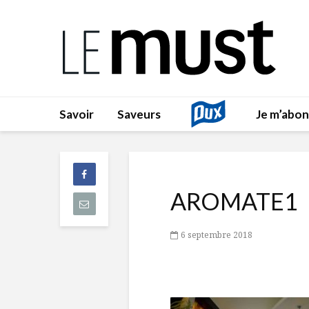
Savoir
Saveurs
Je m’abo
AROMATE1
6 septembre 2018