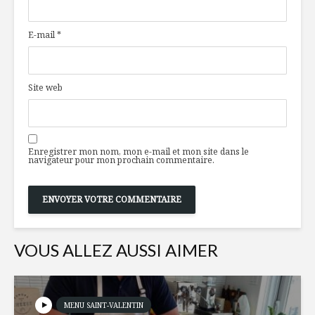
toits
garde-ma
boréal!
E-mail
*
Poulet au vinaigre
Dindon d
de Xérès et crème
au Sortil
tradition
Site web
Aubergines
Gratin de
grillées, burrata
et panais
coulante et pesto
Enregistrer mon nom, mon e-mail et mon site dans le
navigateur pour mon prochain commentaire.
VOUS ALLEZ AUSSI AIMER
MENU SAINT-VALENTIN