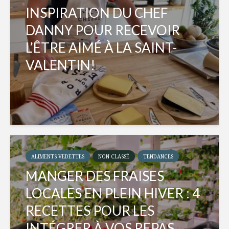
INSPIRATION DU CHEF
DANNY POUR RECEVOIR
L’ÊTRE AIMÉ À LA SAINT-
VALENTIN!
ALIMENTS VEDETTES
NON CLASSÉ
TENDANCES
MANGER DES FRAISES
LOCALES EN PLEIN HIVER : 4
RECETTES POUR LES
INTÉGRER À VOS REPAS...