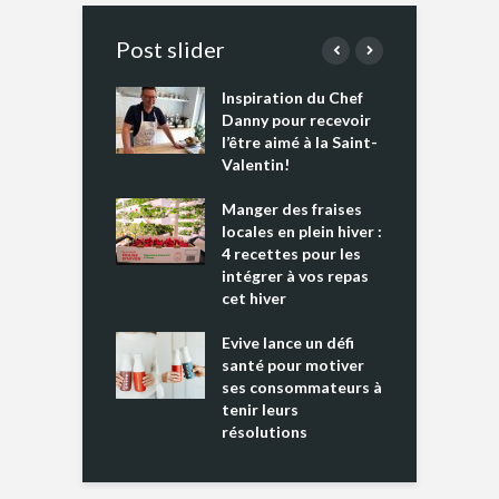
Post slider
Inspiration du Chef
I
es s’apprêtent
Danny pour recevoir
M
e tout un
l’être aimé à la Saint-
s
 » !
Valentin!
L
cking 2 : Une
Manger des fraises
C
nce mondiale
locales en plein hiver :
s
4 recettes pour les
t
intégrer à vos repas
ments riches en
cet hiver
T
ine D
l
ure dans votre
Evive lance un défi
p
ntation
santé pour motiver
ses consommateurs à
tenir leurs
résolutions