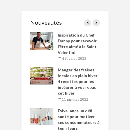
Nouveautés
le Huot et Chef
Inspiration du Chef
I
ne allient
Danny pour recevoir
M
et plaisir
l’être aimé à la Saint-
s
Valentin!
décembre 2021
4 février 2022
iritueux des
L
ns-de-l’Est
Manger des fraises
C
tent durant le
locales en plein hiver :
s
 des Fêtes
4 recettes pour les
t
intégrer à vos repas
novembre 2021
cet hiver
baigne dans
T
11 janvier 2022
e… de Caméline
l
Chantal Van
Evive lance un défi
p
en
santé pour motiver
ses consommateurs à
novembre 2021
tenir leurs