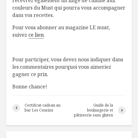
recevrez également un linge de cuisine aux
couleurs du Must qui pourra vous accompagner
Cannelés à la
TOP 5 de
dans vos recettes.
saucisse italienne
boissons
et au fromage
réconfort
Pour vous abonner au magazine LE must,
suisse
plus appr
suivez
ce lien
.
2020
Croquettes de
pois chiches, sauce
Le poids 
au cari
goût
Pour participer, vous devez nous indiquer dans
les commentaires pourquoi vous aimeriez
gagner ce prix.
Bonne chance!
Certificat-cadeau au
Guide de la
bar Les Cousins
boulangerie et
pâtisserie sans gluten