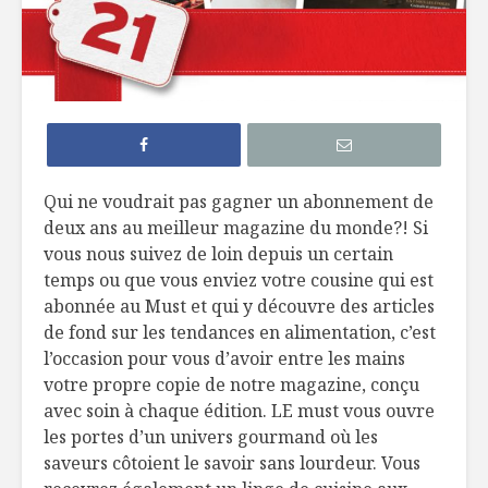
Duo huile d’olive et
Assortim
vinaigre
produits
balsamique
Bûche de Noël
Coffret d
Première Moisson!
Disaronn
Qui ne voudrait pas gagner un abonnement de
deux ans au meilleur magazine du monde?! Si
Curieux café
Coffret d
vous nous suivez de loin depuis un certain
moussonné
Nicolas F
temps ou que vous enviez votre cousine qui est
abonnée au Must et qui y découvre des articles
de fond sur les tendances en alimentation, c’est
l’occasion pour vous d’avoir entre les mains
votre propre copie de notre magazine, conçu
avec soin à chaque édition. LE must vous ouvre
les portes d’un univers gourmand où les
La cuisine au
Poivrons 
saveurs côtoient le savoir sans lourdeur. Vous
féminin
boulgour