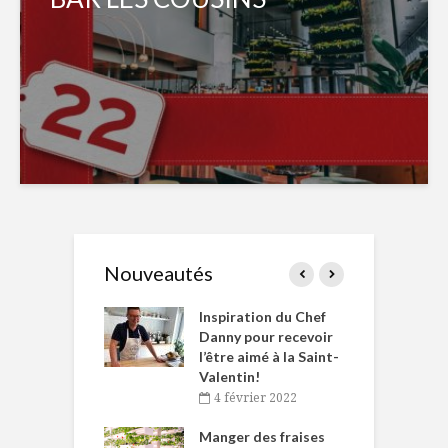
Nouveautés
le Huot et Chef
Inspiration du Chef
I
ne allient
Danny pour recevoir
M
et plaisir
l’être aimé à la Saint-
s
Valentin!
décembre 2021
4 février 2022
iritueux des
L
ns-de-l’Est
Manger des fraises
C