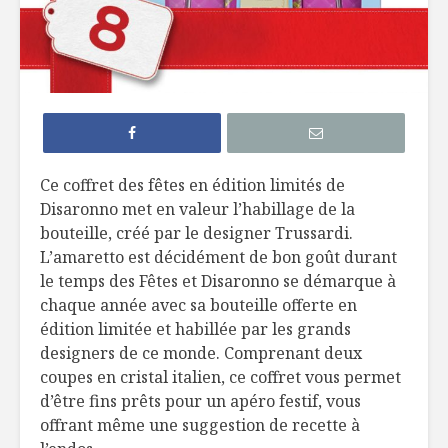
Duo huile d’olive et
Assortim
vinaigre
produits
balsamique
Bûche de Noël
Coffret d
Première Moisson!
Disaronn
Ce coffret des fêtes en édition limités de
Disaronno met en valeur l’habillage de la
Curieux café
Coffret d
bouteille, créé par le designer Trussardi.
moussonné
Nicolas F
L’amaretto est décidément de bon goût durant
le temps des Fêtes et Disaronno se démarque à
chaque année avec sa bouteille offerte en
édition limitée et habillée par les grands
designers de ce monde. Comprenant deux
coupes en cristal italien, ce coffret vous permet
d’être fins prêts pour un apéro festif, vous
Tofu à l’indienne
Coco Rapi
offrant même une suggestion de recette à
et salade de
coriandre