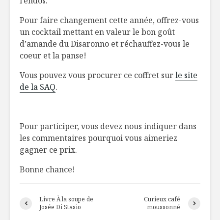
l’endos.
Toujours
Mousse de
Pour faire changement cette année, offrez-vous
disponibles en
poulet,
un cocktail mettant en valeur le bon goût
temps de crise
topinamb
d’amande du Disaronno et réchauffez-vous le
sirop d’ér
coeur et la panse!
La mâche et la
betterave : un
Brick au p
Vous pouvez vous procurer ce coffret sur
le site
parfait match
pommes, 
de la SAQ
.
verts, ma
au pesto
Pour participer, vous devez nous indiquer dans
les commentaires pourquoi vous aimeriez
gagner ce prix.
Bonne chance!
Livre À la soupe de
Curieux café
Josée Di Stasio
moussonné