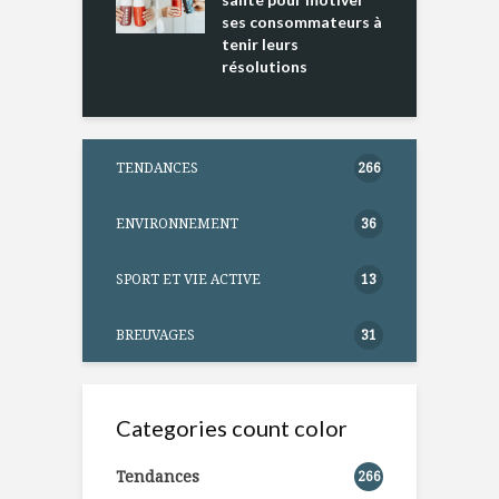
ses consommateurs à
tenir leurs
résolutions
TENDANCES
266
ENVIRONNEMENT
36
SPORT ET VIE ACTIVE
13
BREUVAGES
31
Categories count color
Tendances
266