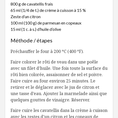
800 g de cavatellis frais
Croquettes de
5 applica
65 ml (1/4 de t.) de crème à cuisson à 15 %
crevettes et
mieux ma
Zeste d’un citron
salade de chou à la
100 ml (100 g) de parmesan en copeaux
mangue
15 ml (1 c. à s.) d’huile d’olive
Tartare d
Boulettes de
aux pomm
Méthode / étapes
viande
fraîcheur
à l’italienne
roquett
Préchauffer le four à 200 ºC (400 ºF).
Faire colorer le rôti de veau dans une poêle
avec un filet d’huile. Une fois toute la surface du
rôti bien colorée, assaisonner de sel et poivre.
Faire cuire au four environ 25 minutes. Le
retirer et le déglacer avec le jus de citron et
une tasse d’eau. Ajouter la marmelade ainsi que
quelques gouttes de vinaigre. Réserver.
Faire cuire les cavatellis dans la crème à cuisson
avec les zestes d’un citron et les copeaux de