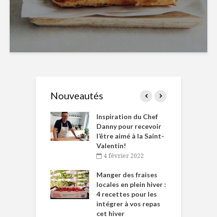
Nouveautés
le Huot et Chef
Inspiration du Chef
I
ne allient
Danny pour recevoir
M
et plaisir
l’être aimé à la Saint-
s
Valentin!
décembre 2021
4 février 2022
iritueux des
L
ns-de-l’Est
Manger des fraises
C
tent durant le
locales en plein hiver :
s
 des Fêtes
4 recettes pour les
t
intégrer à vos repas
novembre 2021
cet hiver