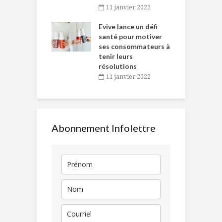
baigne dans
T
11 janvier 2022
e… de Caméline
l
Chantal Van
Evive lance un défi
p
en
santé pour motiver
ses consommateurs à
novembre 2021
tenir leurs
résolutions
11 janvier 2022
Abonnement Infolettre