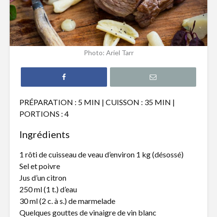
Filet de truite à
Hamburg
l’érable
revisité s
Photo: Ariel Tarr
Tataki de thon
Pain naan
épicé et nouilles de
pizza, poi
riz
chèvre
PRÉPARATION : 5 MIN | CUISSON : 35 MIN |
Gnocchis au
Quiche a
PORTIONS : 4
canard effiloché
poireaux 
fromage 
Ingrédients
1 rôti de cuisseau de veau d’environ 1 kg (désossé)
Sel et poivre
Jus d’un citron
250 ml (1 t.) d’eau
Tourtières
LE must d
30 ml (2 c. à s.) de marmelade
végétariennes
FÉVRIER
Quelques gouttes de vinaigre de vin blanc