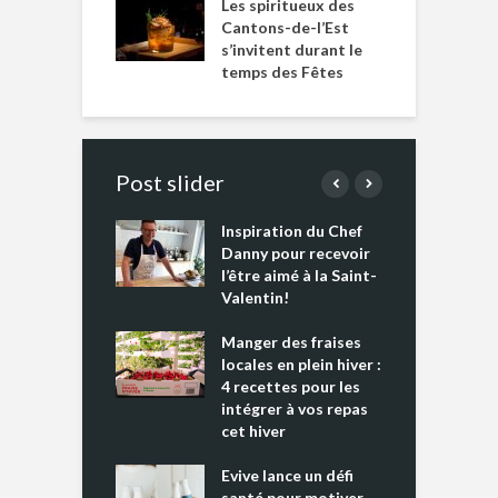
Les spiritueux des
Cantons-de-l’Est
s’invitent durant le
temps des Fêtes
Post slider
Inspiration du Chef
I
es s’apprêtent
Danny pour recevoir
M
e tout un
l’être aimé à la Saint-
s
 » !
Valentin!
L
cking 2 : Une
Manger des fraises
C
nce mondiale
locales en plein hiver :
s
4 recettes pour les
t
intégrer à vos repas
ments riches en
cet hiver
T
ine D
l
ure dans votre
Evive lance un défi
p
ntation
santé pour motiver