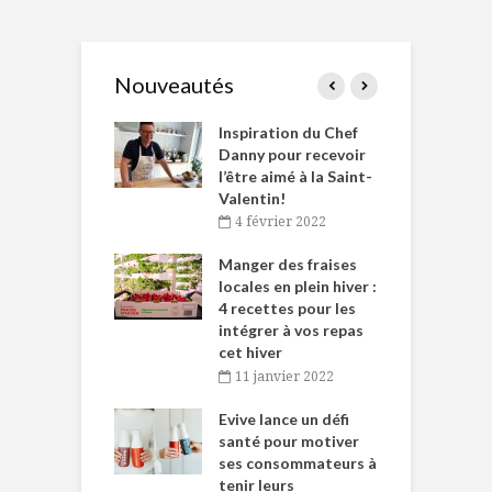
Nouveautés
le Huot et Chef
Inspiration du Chef
I
ne allient
Danny pour recevoir
M
et plaisir
l’être aimé à la Saint-
s
Valentin!
décembre 2021
4 février 2022
iritueux des
L
ns-de-l’Est
Manger des fraises
C
tent durant le
locales en plein hiver :
s
 des Fêtes
4 recettes pour les
t
intégrer à vos repas
novembre 2021
cet hiver
baigne dans
T
11 janvier 2022
e… de Caméline
l
Chantal Van
Evive lance un défi
p
en
santé pour motiver
ses consommateurs à
novembre 2021
tenir leurs