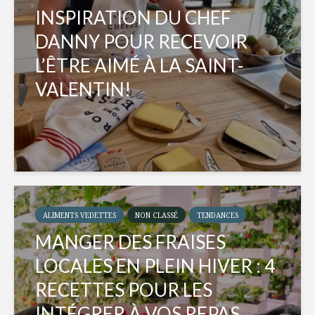
INSPIRATION DU CHEF
DANNY POUR RECEVOIR
L’ÊTRE AIMÉ À LA SAINT-
VALENTIN!
ALIMENTS VEDETTES
NON CLASSÉ
TENDANCES
MANGER DES FRAISES
LOCALES EN PLEIN HIVER : 4
RECETTES POUR LES
INTÉGRER À VOS REPAS...