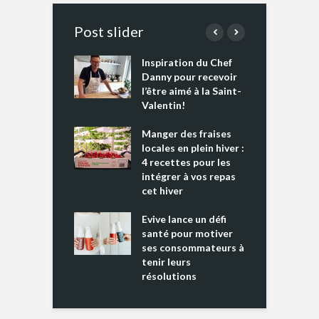
Post slider
Inspiration du Chef
I
es s’apprêtent
Danny pour recevoir
M
e tout un
l’être aimé à la Saint-
s
 » !
Valentin!
L
cking 2 : Une
Manger des fraises
C
nce mondiale
locales en plein hiver :
s
4 recettes pour les
t
intégrer à vos repas
ments riches en
cet hiver
T
ine D
l
ure dans votre
Evive lance un défi
p
ntation
santé pour motiver
ses consommateurs à
tenir leurs
résolutions