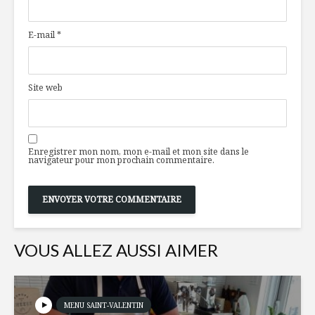
vins qui égayeront
foodie : 
vos repas de fêtes
Poulin, f
E-mail
*
d’Evive S
Boulettes
marocaines au
Chef’s Tab
dindon du Québec
propositi
Site web
et pistaches
haute vol
Metro augmente
5 idées à
son offre en ligne
autour du
Enregistrer mon nom, mon e-mail et mon site dans le
pour mieux servir
camp cet
navigateur pour mon prochain commentaire.
encore plus de
québécois
VOUS ALLEZ AUSSI AIMER
MENU SAINT-VALENTIN