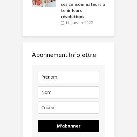
ses consommateurs à
novembre 2021
tenir leurs
résolutions
11 janvier 2022
Abonnement Infolettre
M'abonner