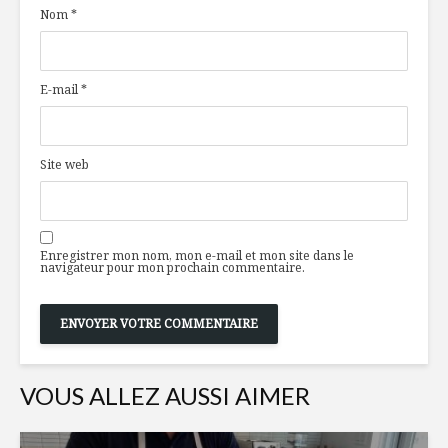
Nom
*
haricots noirs
Gabrielle
végétaliens
Des pâtes sans
Producteur
E-mail
*
culpabiliser
Les Jardi
et Louisa
Lentilles au
Les super
Site web
gingembre
mythe ou 
Enregistrer mon nom, mon e-mail et mon site dans le
navigateur pour mon prochain commentaire.
VOUS ALLEZ AUSSI AIMER