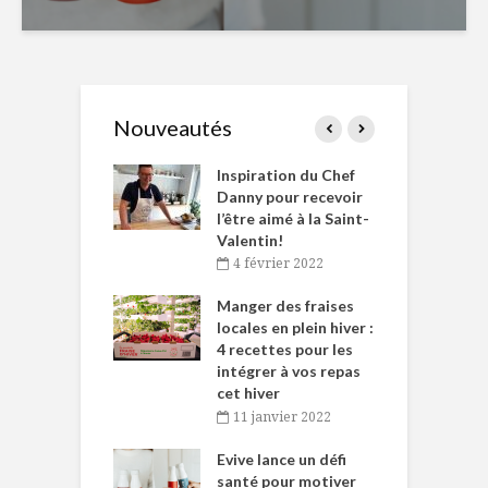
Nouveautés
le Huot et Chef
Inspiration du Chef
I
ne allient
Danny pour recevoir
M
et plaisir
l’être aimé à la Saint-
s
Valentin!
décembre 2021
4 février 2022
iritueux des
L
ns-de-l’Est
Manger des fraises
C
tent durant le
locales en plein hiver :
s
 des Fêtes
4 recettes pour les
t
intégrer à vos repas
novembre 2021
cet hiver
baigne dans
T
11 janvier 2022
e… de Caméline
l
Chantal Van
Evive lance un défi
p
en
santé pour motiver