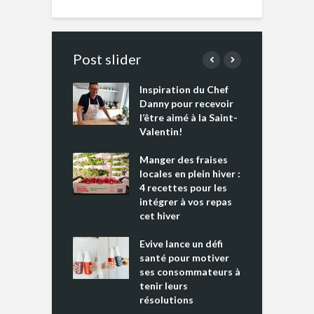
Post slider
Inspiration du Chef
I
es s’apprêtent
Danny pour recevoir
M
e tout un
l’être aimé à la Saint-
s
 » !
Valentin!
L
cking 2 : Une
Manger des fraises
C
nce mondiale
locales en plein hiver :
s
4 recettes pour les
t
intégrer à vos repas
ments riches en
cet hiver
T
ine D
l
ure dans votre
Evive lance un défi
p
ntation
santé pour motiver
ses consommateurs à
tenir leurs
résolutions