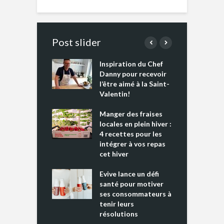
Post slider
Inspiration du Chef
I
es s’apprêtent
Danny pour recevoir
M
e tout un
l’être aimé à la Saint-
s
 » !
Valentin!
L
cking 2 : Une
Manger des fraises
C
nce mondiale
locales en plein hiver :
s
4 recettes pour les
t
intégrer à vos repas
ments riches en
cet hiver
T
ine D
l
ure dans votre
Evive lance un défi
p
ntation
santé pour motiver
ses consommateurs à
tenir leurs
résolutions