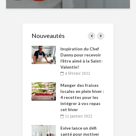
Nouveautés
le Huot et Chef
Inspiration du Chef
I
ne allient
Danny pour recevoir
M
et plaisir
l’être aimé à la Saint-
s
Valentin!
décembre 2021
4 février 2022
iritueux des
L
ns-de-l’Est
Manger des fraises
C
tent durant le
locales en plein hiver :
s
 des Fêtes
4 recettes pour les
t
intégrer à vos repas
novembre 2021
cet hiver
baigne dans
T
11 janvier 2022
e… de Caméline
l
Chantal Van
Evive lance un défi
p
en
santé pour motiver