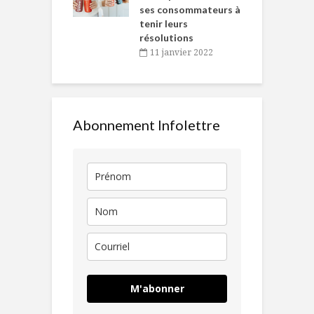
ses consommateurs à
novembre 2021
tenir leurs
résolutions
11 janvier 2022
Abonnement Infolettre
M'abonner