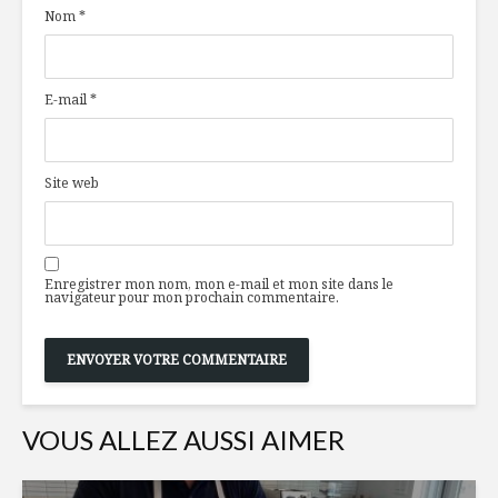
Nom
*
Québec, salsa
tendance
mangue-tomates
mondial
et cari
Pommes d
E-mail
*
Barres crues red
velvet
Fettucine
Site web
Retour aux
champign
sources avec la
sauvages
bière d’épinette
Enregistrer mon nom, mon e-mail et mon site dans le
navigateur pour mon prochain commentaire.
VOUS ALLEZ AUSSI AIMER