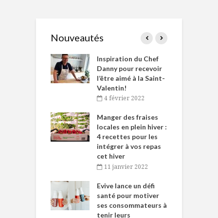
Nouveautés
le Huot et Chef
Inspiration du Chef
I
ne allient
Danny pour recevoir
M
et plaisir
l’être aimé à la Saint-
s
Valentin!
décembre 2021
4 février 2022
iritueux des
L
ns-de-l’Est
Manger des fraises
C
tent durant le
locales en plein hiver :
s
 des Fêtes
4 recettes pour les
t
intégrer à vos repas
novembre 2021
cet hiver
baigne dans
T
11 janvier 2022
e… de Caméline
l
Chantal Van
Evive lance un défi
p
en
santé pour motiver
ses consommateurs à
novembre 2021
tenir leurs