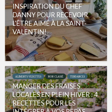
INSPIRATION DU CHEF
DANNY POUR RECEVOIR
L’ÊTRE AIMÉ À LA SAINT-
VALENTIN!
ALIMENTS VEDETTES
NON CLASSÉ
TENDANCES
MANGER DES FRAISES
LOCALES EN PLEIN HIVER : 4
RECETTES POUR LES
INTÉGRER À VOS REPAS...