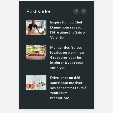
Post slider
Inspiration du Chef
I
es s’apprêtent
Danny pour recevoir
M
e tout un
l’être aimé à la Saint-
s
 » !
Valentin!
L
cking 2 : Une
Manger des fraises
C
nce mondiale
locales en plein hiver :
s
4 recettes pour les
t
intégrer à vos repas
ments riches en
cet hiver
T
ine D
l
ure dans votre
Evive lance un défi
p
ntation
santé pour motiver
ses consommateurs à
tenir leurs
résolutions