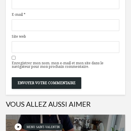
au chèvre,
couleurs-
croquant de
parmesan-
E-mail
*
pistaches
Parfait c
La force des
banane
protéines laitières
Site web
Le champa
Bon, le gras de
bien dans
canard?
bulles
Enregistrer mon nom, mon e-mail et mon site dans le
navigateur pour mon prochain commentaire.
VOUS ALLEZ AUSSI AIMER
MENU SAINT-VALENTIN