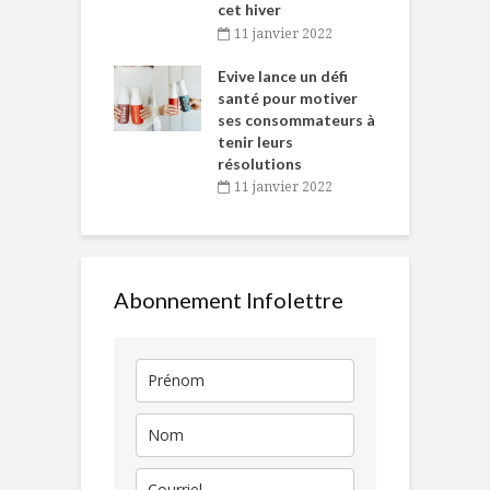
cet hiver
baigne dans
T
11 janvier 2022
e… de Caméline
l
Chantal Van
Evive lance un défi
p
en
santé pour motiver
ses consommateurs à
novembre 2021
tenir leurs
résolutions
11 janvier 2022
Abonnement Infolettre