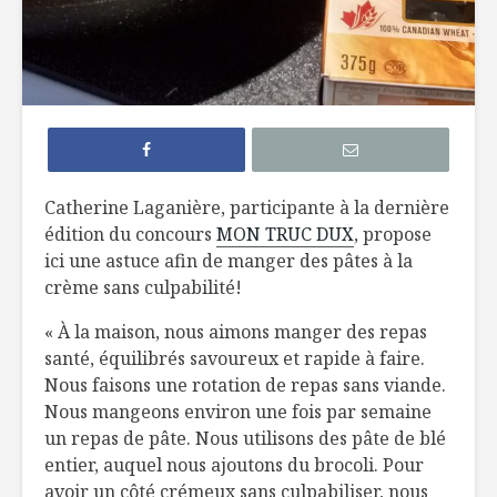
Remplacer les
Lait chau
pâtes
chocolat
traditionnelles
Conserver ses
Pouding d
fruits et légumes
aux fruits
Catherine Laganière, participante à la dernière
édition du concours
MON TRUC DUX
, propose
Muffins pour
Ratatouil
ici une astuce afin de manger des pâtes à la
enfants difficiles
l’année
crème sans culpabilité!
« À la maison, nous aimons manger des repas
santé, équilibrés savoureux et rapide à faire.
Nous faisons une rotation de repas sans viande.
Nous mangeons environ une fois par semaine
un repas de pâte. Nous utilisons des pâte de blé
Le fils du boulanger
Strozzapr
entier, auquel nous ajoutons du brocoli. Pour
salsa cru
avoir un côté crémeux sans culpabiliser, nous