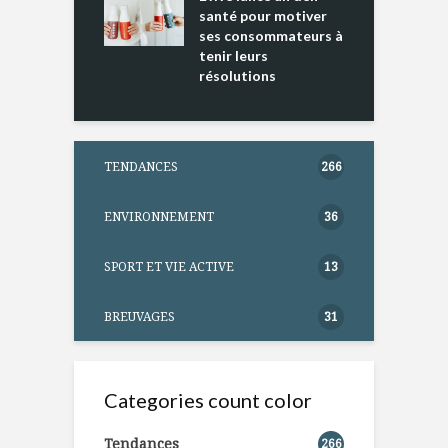
ntation
santé pour motiver
ses consommateurs à
tenir leurs
résolutions
TENDANCES
266
ENVIRONNEMENT
36
SPORT ET VIE ACTIVE
13
BREUVAGES
31
Categories count color
Tendances
266