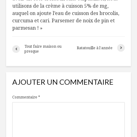
utilisons de la crème à cuisson 5% de mg,
La Provence à
L’Expo M
auquel on ajoute l’eau de cuisson des brocolis,
portée de main
Santé et 
curcuma et cari. Parsemer de noix de pin et
parmesan ! »
Pouding de chia
Bonbons 
aux fruits
kombuch
Tout faire maison ou
Ratatouille à l’année
presque
AJOUTER UN COMMENTAIRE
Commentaire
*