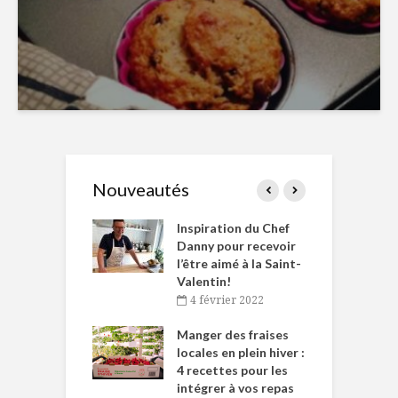
Nouveautés
le Huot et Chef
Inspiration du Chef
I
ne allient
Danny pour recevoir
M
et plaisir
l’être aimé à la Saint-
s
Valentin!
décembre 2021
4 février 2022
iritueux des
L
ns-de-l’Est
Manger des fraises
C
tent durant le
locales en plein hiver :
s
 des Fêtes
4 recettes pour les
t
intégrer à vos repas
novembre 2021