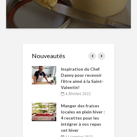
Nouveautés
le Huot et Chef
Inspiration du Chef
I
ne allient
Danny pour recevoir
M
et plaisir
l’être aimé à la Saint-
s
Valentin!
décembre 2021
4 février 2022
iritueux des
L
ns-de-l’Est
Manger des fraises
C
tent durant le
locales en plein hiver :
s
 des Fêtes
4 recettes pour les
t
intégrer à vos repas
novembre 2021
cet hiver
baigne dans
T
11 janvier 2022