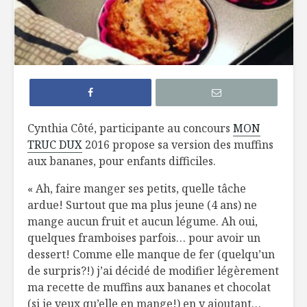
Remplacer les
Lait chau
pâtes
chocolat
traditionnelles
Conserver ses
Pouding d
fruits et légumes
aux fruits
Cynthia Côté, participante au concours
MON
TRUC DUX
2016 propose sa version des muffins
Muffins pour
Ratatouil
aux bananes, pour enfants difficiles.
enfants difficiles
l’année
« Ah, faire manger ses petits, quelle tâche
ardue! Surtout que ma plus jeune (4 ans) ne
mange aucun fruit et aucun légume. Ah oui,
quelques framboises parfois… pour avoir un
dessert! Comme elle manque de fer (quelqu’un
de surpris?!) j’ai décidé de modifier légèrement
Tartelettes érable
Cuillère i
ma recette de muffins aux bananes et chocolat
et noix
pour bout
(si je veux qu’elle en mange!) en y ajoutant…
choux