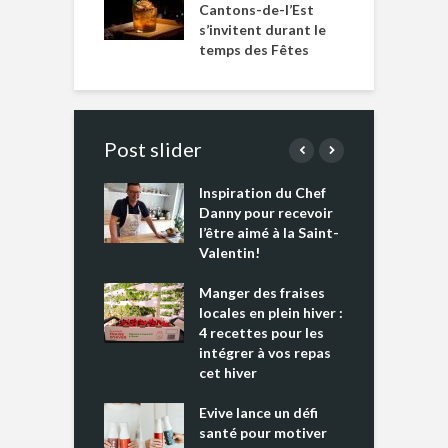
Cantons-de-l’Est
s’invitent durant le
temps des Fêtes
Post slider
Inspiration du Chef
I
es s’apprêtent
Danny pour recevoir
M
e tout un
l’être aimé à la Saint-
s
 » !
Valentin!
L
cking 2 : Une
Manger des fraises
C
nce mondiale
locales en plein hiver :
s
4 recettes pour les
t
intégrer à vos repas
ments riches en
cet hiver
T
ine D
l
ure dans votre
Evive lance un défi
p
ntation
santé pour motiver