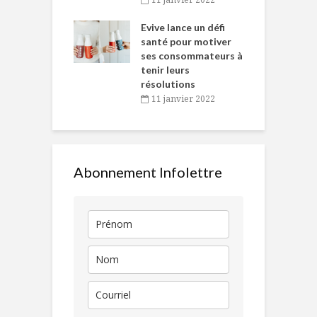
e… de Caméline
l
Chantal Van
Evive lance un défi
p
en
santé pour motiver
ses consommateurs à
novembre 2021
tenir leurs
résolutions
11 janvier 2022
Abonnement Infolettre