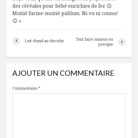
des céréales pour bébé enrichies de fer 😉
Il était une fois…
Infuser s
Moitié farine-moitié pablum. Ni vu ni connu!
Aliments du
😉 »
Québec
Journée spa à la
Un lunch d
Tout faire maison ou
Lait chaud au chocolat
maison
presque
AJOUTER UN COMMENTAIRE
Commentaire
*