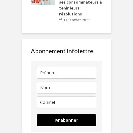
ses consommateurs à
novembre 2021
tenir leurs
résolutions
11 janvier 2022
Abonnement Infolettre
M'abonner