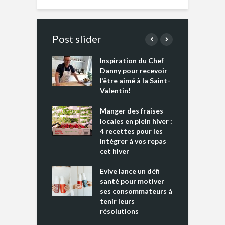
Post slider
Inspiration du Chef
I
es s’apprêtent
Danny pour recevoir
M
e tout un
l’être aimé à la Saint-
s
 » !
Valentin!
L
cking 2 : Une
Manger des fraises
C
nce mondiale
locales en plein hiver :
s
4 recettes pour les
t
intégrer à vos repas
ments riches en
cet hiver
T
ine D
l
ure dans votre
Evive lance un défi
p
ntation
santé pour motiver
ses consommateurs à
tenir leurs
résolutions