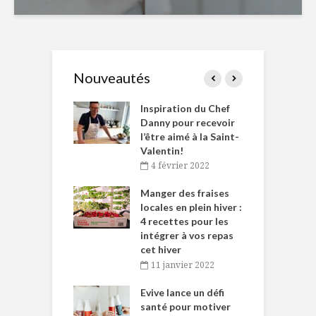
Nouveautés
le Huot et Chef
Inspiration du Chef
I
ne allient
Danny pour recevoir
M
et plaisir
l’être aimé à la Saint-
s
Valentin!
décembre 2021
4 février 2022
iritueux des
L
ns-de-l’Est
Manger des fraises
C
tent durant le
locales en plein hiver :
s
 des Fêtes
4 recettes pour les
t
intégrer à vos repas
novembre 2021
cet hiver
baigne dans
T
11 janvier 2022
e… de Caméline
l
Chantal Van
Evive lance un défi
p
en
santé pour motiver