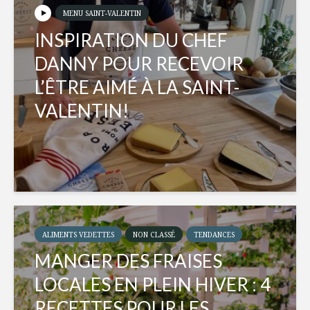
MENU SAINT-VALENTIN
INSPIRATION DU CHEF
DANNY POUR RECEVOIR
L’ÊTRE AIMÉ À LA SAINT-
VALENTIN!
ALIMENTS VEDETTES
NON CLASSÉ
TENDANCES
MANGER DES FRAISES
LOCALES EN PLEIN HIVER : 4
RECETTES POUR LES