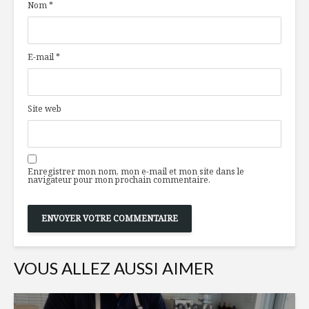
Nom
*
champignons-
fumé
bacon
et fenouil
sur quinoa aux
croquant
herbes fraîches
E-mail
*
Escalopes
Mousse
et courge
végétalienne au
chocolat noir et au
Site web
whisky
BOUCHÉE
PINTADE
Des dindons aux
CONFITE
petits soins
OIGNON
Enregistrer mon nom, mon e-mail et mon site dans le
CARAMÉL
navigateur pour mon prochain commentaire.
VOUS ALLEZ AUSSI AIMER