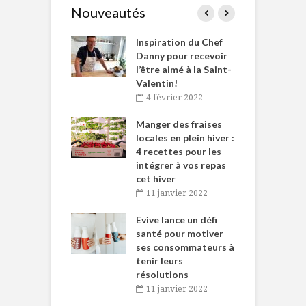
Nouveautés
le Huot et Chef
Inspiration du Chef
I
ne allient
Danny pour recevoir
M
et plaisir
l’être aimé à la Saint-
s
Valentin!
décembre 2021
4 février 2022
iritueux des
L
ns-de-l’Est
Manger des fraises
C
tent durant le
locales en plein hiver :
s
 des Fêtes
4 recettes pour les
t
intégrer à vos repas
novembre 2021
cet hiver
baigne dans
T
11 janvier 2022
e… de Caméline
l
Chantal Van
Evive lance un défi
p
en
santé pour motiver
ses consommateurs à
novembre 2021
tenir leurs
résolutions
11 janvier 2022