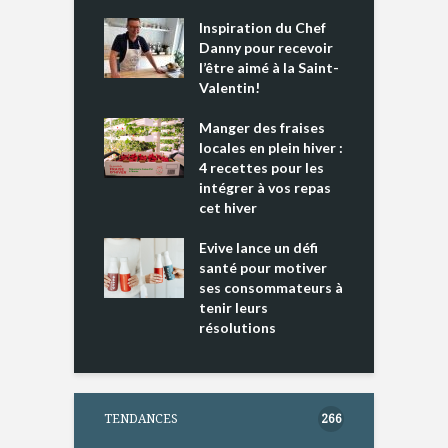
Inspiration du Chef
I
es s’apprêtent
Danny pour recevoir
M
e tout un
l’être aimé à la Saint-
s
 » !
Valentin!
L
cking 2 : Une
Manger des fraises
C
nce mondiale
locales en plein hiver :
s
4 recettes pour les
t
intégrer à vos repas
ments riches en
cet hiver
T
ine D
l
ure dans votre
Evive lance un défi
p
ntation
santé pour motiver
ses consommateurs à
tenir leurs
résolutions
TENDANCES
266