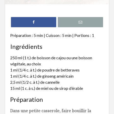
Jus vert au céleri,
WHISKY 
pomme, curcuma,
PAMPLE
gingembre et
citron
Trois idé
Préparation : 5 min | Cuisson : 5 min | Portions : 1
Recette de Bloody
cocktails
Caesar et ses
pour la Sa
Ingrédients
accompagnements!
Patrick
250 ml (1 t.) de boisson de cajou ou une boisson
Café Dalgona
Resto-Lof
végétale, au choix
une expér
1 ml (1/4 c. à t.) de poudre de betteraves
culinaire
multisens
1 ml (1/4 c. à t.) de ginseng américain
2,5 ml (1/2 c. à t.) de cannelle
15 ml (1 c. à s.) de miel ou de sirop d’érable
Préparation
Dans une petite casserole, faire bouillir la
Un chocolat chaud
Un froma