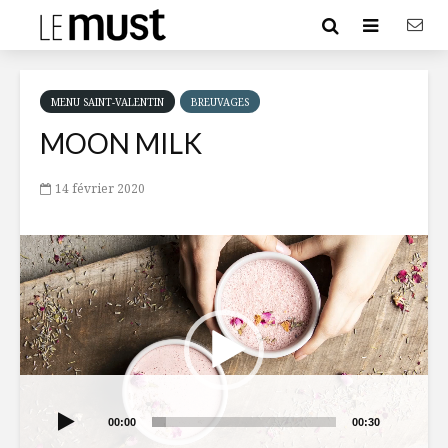
MENU SAINT-VALENTIN
BREUVAGES
MOON MILK
14 février 2020
Lecteur
vidéo
00:00
00:30