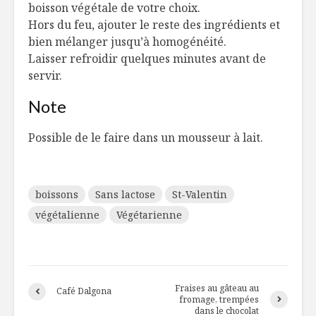
boisson végétale de votre choix.
pour la cause
innovant 
Hors du feu, ajouter le reste des ingrédients et
gagnant
bien mélanger jusqu’à homogénéité.
Pâtes de navet,
Le porc s’
Laisser refroidir quelques minutes avant de
inspiration
servir.
carbonara
Note
L’affaire est dans le
Plaque-r
sac (naturel)
oeufs
Possible de le faire dans un mousseur à lait.
boissons
Sans lactose
St-Valentin
végétalienne
Végétarienne
Fraises au gâteau au
Café Dalgona
fromage, trempées
dans le chocolat